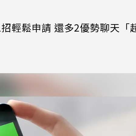
1招輕鬆申請 還多2優勢聊天「