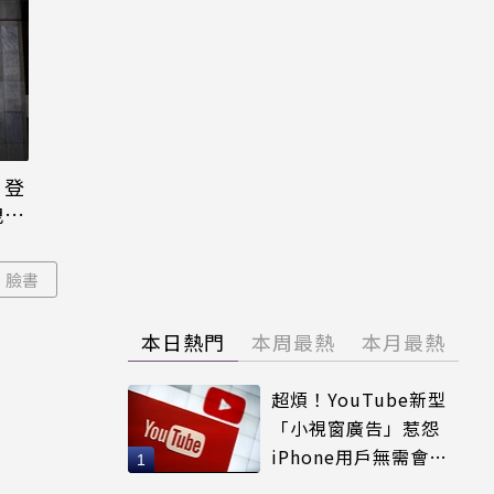
日登
洩端
臉書
本日熱門
本周最熱
本月最熱
超煩！YouTube新型
「小視窗廣告」惹怨
iPhone用戶無需會員
輕鬆解決