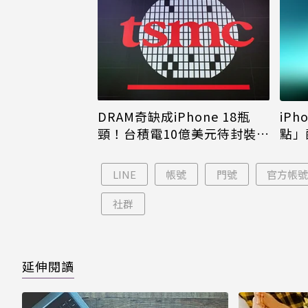
DRAM奇缺成iPhone 18瓶
iPh
頸！台積電10億美元待封裝晶
點」
片只能枯等
看完
LINE
帳號
門號
官方帳
社群
延伸閱讀