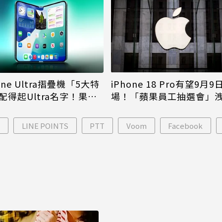
iPhone 18 Pro有望9月9
one Ultra摺疊機「5大特
場！「蘋果員工抽選會」
配得起Ultra名字！果粉
倪
更心動
號
LINE POINTS
PTT
Voom
Facebook