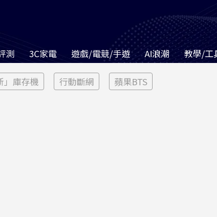
評測
3C家電
遊戲/電競/手遊
AI浪潮
教學/工
新」庫存機
行動斷網
蘋果BTS