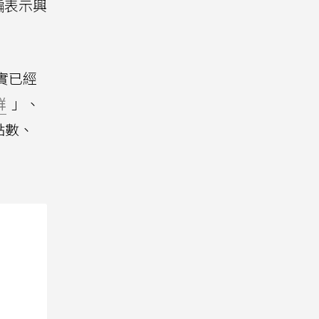
騙表示興
實已經
群
」、
點數、