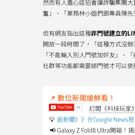
然而有人擔心這招會讓詐騙集團大
奮」、「業務林小姐們跟專員陳先
但有網友指出這種
非門號建立的L
開放一段時間了，「這種方式沒辦法
「不能輸入別人門號加好友」、「
社群等功能都需要綁門號才可以使
📌 數位新聞搶鮮看！
訂閱《科技玩家》Y
💡
追新聞》》在Google Ne
📢 Galaxy Z Fold8 Ultr