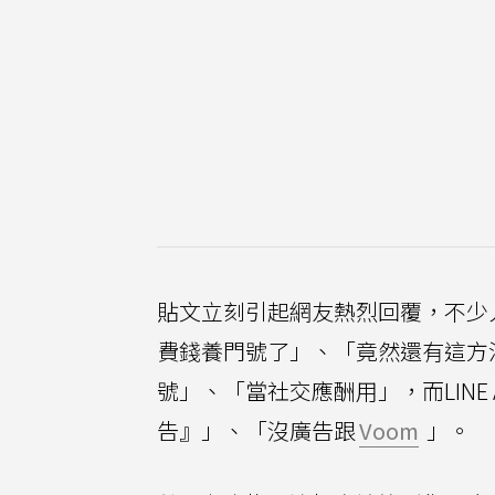
貼文立刻引起網友熱烈回覆，不少
費錢養門號了」、「竟然還有這方
號」、「當社交應酬用」，而LIN
告』」、「沒廣告跟
Voom
」。