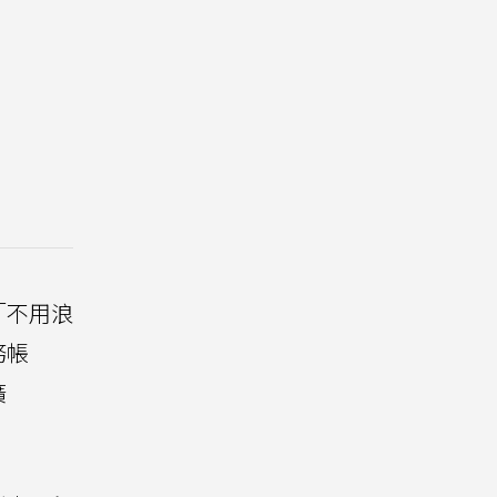
「不用浪
務帳
廣