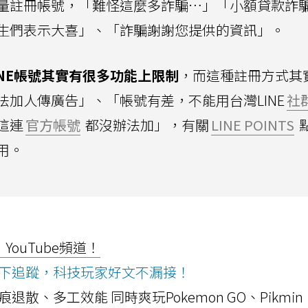
量註冊帳號，「難怪這麼多詐騙…」「小額貸款詐
生們表示大喜」、「詐騙謝謝您提供的資訊」。
INE帳號其實有很多功能上限制
，而這種註冊方式其
加人傳廣告」、「帳號有差，不能用台灣LINE
社
這連
官方帳號
都沒辦法加」，有關
LINE POINTS
用。
ouTube頻道！
ws按下追蹤，科技玩家好文不漏接！
a開箱！摺痕退散、多工效能 同時爽玩Pokemon GO、Pikmin