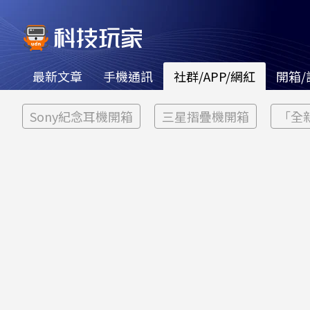
最新文章
手機通訊
社群/APP/網紅
開箱/
Sony紀念耳機開箱
三星摺疊機開箱
「全