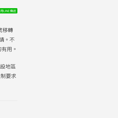
用LINE傳送
號移轉
請。不
的有用。
預設地區
強制要求