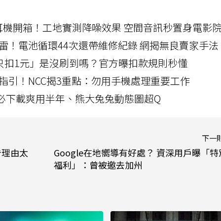
LLEXION耳機開箱！工地實測降噪效果 空間音訊秒置身電影
雷！電池循環44次還帶維修紀錄 網揭無良賣家手法
北捷「只扣1元」是沒刷到嗎？官方曝扣款規則秒懂
指引！NCC揭3重點：勿用手機處理重要工作
」字必下載爽用半年、熊大兔兔動態圖超Q
下一
告理由太
Google在地嚮導有好處？ 資深用戶曝「特
福利」：曾被邀去加州