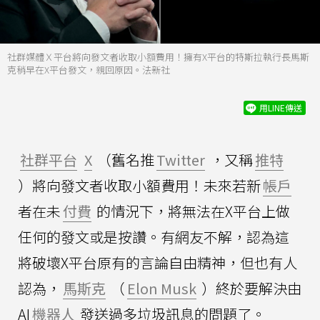
社群媒體Ｘ平台將向發文者收取小額費用！擁有X平台的特斯拉執行長馬斯
克稍早在X平台發文，親回原因。法新社
用LINE傳送
社群平台
X
（舊名推
Twitter
，又稱
推特
）將向發文者收取小額費用！未來若新
帳戶
者在未
付費
的情況下，將無法在X平台上做
任何的發文或是按讚。有網友不解，認為這
將破壞X平台原有的言論自由精神，但也有人
認為，
馬斯克
（
Elon Musk
）終於要解決由
AI
機器人
發送過多垃圾訊息的問題了。