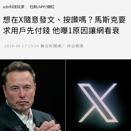
udn科技玩家
社群/APP/網紅
想在X隨意發文、按讚嗎？馬斯克要
求用戶先付錢 他曝1原因讓網看衰
2024-04-17 13:54
聯合新聞網／ 綜合報導