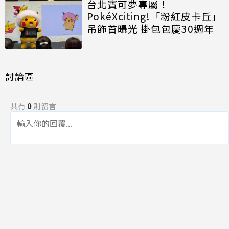
台北寶可夢專屬！
PokéXciting!「粉紅皮卡丘」
吊飾首曝光 掛包包慶30週年
討論區
共有
0
則留言
規範
回覆