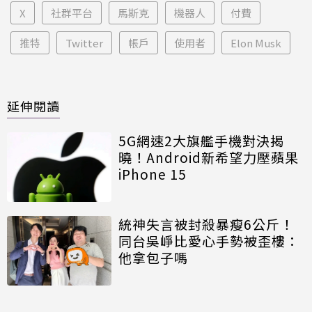
X
社群平台
馬斯克
機器人
付費
推特
Twitter
帳戶
使用者
Elon Musk
延伸閱讀
5G網速2大旗艦手機對決揭
曉！Android新希望力壓蘋果
iPhone 15
統神失言被封殺暴瘦6公斤！
同台吳崢比愛心手勢被歪樓：
他拿包子嗎