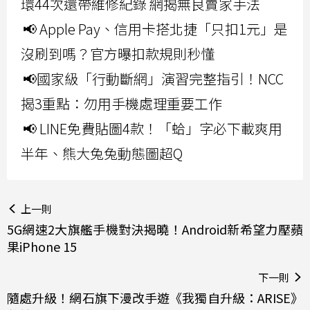
環44次還帶維修紀錄 網揭無良賣家手法
📢 Apple Pay、信用卡搭北捷「只扣1元」是
沒刷到嗎？官方曝扣款規則秒懂
📢國家級「行動斷網」演習完整指引！NCC
揭3重點：勿用手機處理重要工作
📢 LINE免費貼圖4款！「蛤」字必下載爽用
半年、熊大兔兔動態圖超Q
上一則
5G網速2大旗艦手機對決揭曉！Android新希望力壓蘋
果iPhone 15
下一則
隨處升級！網石旗下漫改手遊《我獨自升級：ARISE》