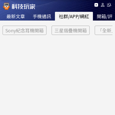
最新文章
手機通訊
社群/APP/網紅
開箱/評
Sony紀念耳機開箱
三星摺疊機開箱
「全新