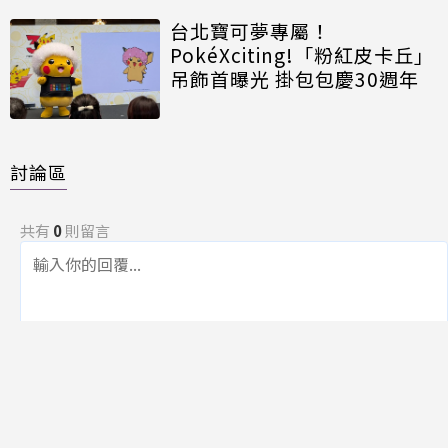
台北寶可夢專屬！
PokéXciting!「粉紅皮卡丘」
吊飾首曝光 掛包包慶30週年
討論區
共有
0
則留言
規範
回覆