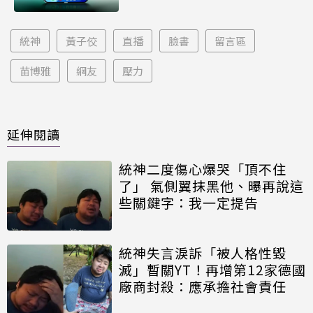
統神
黃子佼
直播
臉書
留言區
苗博雅
網友
壓力
延伸閱讀
統神二度傷心爆哭「頂不住
了」 氣側翼抹黑他、曝再說這
些關鍵字：我一定提告
統神失言淚訴「被人格性毀
滅」暫關YT！再增第12家德國
廠商封殺：應承擔社會責任