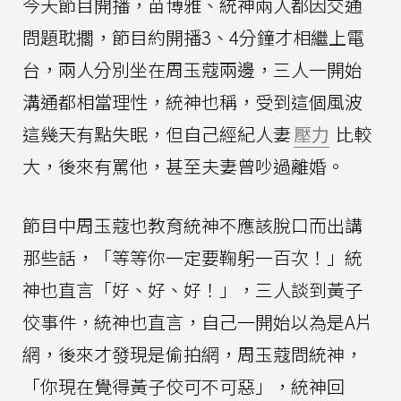
今天節目開播，苗博雅、統神兩人都因交通
問題耽擱，節目約開播3、4分鐘才相繼上電
台，兩人分別坐在周玉蔻兩邊，三人一開始
溝通都相當理性，統神也稱，受到這個風波
這幾天有點失眠，但自己經紀人妻
壓力
比較
大，後來有罵他，甚至夫妻曾吵過離婚。
節目中周玉蔻也教育統神不應該脫口而出講
那些話，「等等你一定要鞠躬一百次！」統
神也直言「好、好、好！」，三人談到黃子
佼事件，統神也直言，自己一開始以為是A片
網，後來才發現是偷拍網，周玉蔻問統神，
「你現在覺得黃子佼可不可惡」，統神回