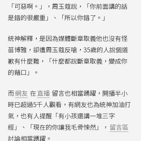
「可惡啊。」，周玉蔻說，「你前面講的話
是錯的很嚴重」、「所以你錯了。」
統神解釋，是因為媒體斷章取義他也沒有怪
苗博雅，卻遭周玉蔻反嗆，35歲的人說個道
歉有什麼難，「什麼都說斷章取義，變成你
的藉口」。
而
網友
在
直播
留言也相當踴躍，開播半小
時已超過5千人觀看，有網友也為統神加油打
氣，也有人提醒「有小孩還講一堆三字
經」、「現在的你讓我毛骨悚然」，
留言區
討論相當踴躍。