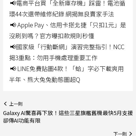
📢電商平台買「全新庫存機」踩雷！電池循
環44次還帶維修紀錄 網揭無良賣家手法
📢 Apple Pay、信用卡搭北捷「只扣1元」是
沒刷到嗎？官方曝扣款規則秒懂
📢國家級「行動斷網」演習完整指引！NCC
揭3重點：勿用手機處理重要工作
📢 LINE免費貼圖4款！「蛤」字必下載爽用
半年、熊大兔兔動態圖超Q
上一則
Galaxy AI驚喜再下放！這些三星旗艦舊機最快5月支援
卻傳AI功能有限
下一則