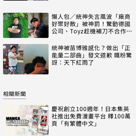
懶人包／統神失言風波「廠商
好聚好散」被神罰！驚動德國
公司、Toyz趁機補刀不合作
至少12家廠商封殺
統神被苗博雅感化？做出「正
能量二部曲」發文道歉 鐵粉驚
訝：天下紅雨了
相關新聞
慶祝創立100週年！日本集英
社推出免費漫畫平台 釋100萬
頁「有繁體中文」