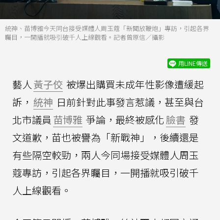
統神、苗博雅今天同台接受媒體人周玉蔻「新聞放鞭炮」專訪，引起各界
矚目，一開播就吸引破千人上線觀看。記者曾原信／攝影
用LINE傳送
藝人
黃子佼
被爆出購買未成年性影像遭緩起
訴，
統神
日前針對此事發言惹議，甚至與台
北市議員
苗博雅
爭論，最終被感化
臉書
發
文道歉，苗也被譽為「新戰神」，後續還是
有些隔空較勁，兩人今同場接受媒體人周玉
蔻專訪，引起各界矚目，一開播就吸引破千
人上線觀看。