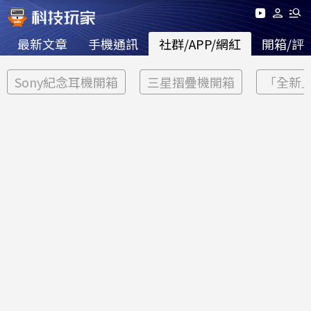
最新文章
手機通訊
社群/APP/網紅
開箱/評
Sony紀念耳機開箱
三星摺疊機開箱
「全新