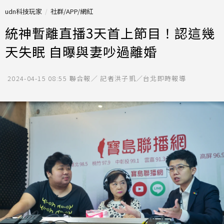
udn科技玩家
社群/APP/網紅
統神暫離直播3天首上節目！認這幾
天失眠 自曝與妻吵過離婚
2024-04-15 08:55
聯合報／ 記者洪子凱／台北即時報導