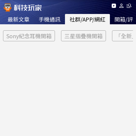
最新文章
手機通訊
社群/APP/網紅
開箱/評
Sony紀念耳機開箱
三星摺疊機開箱
「全新