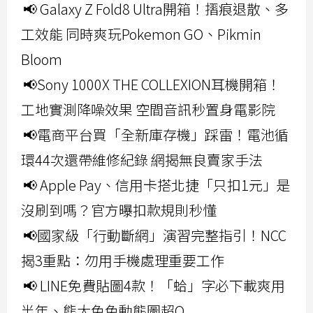
📢 Galaxy Z Fold8 Ultra開箱！摺痕退散、多
工效能 同時爽玩Pokemon GO、Pikmin
Bloom
📢Sony 1000X THE COLLEXION耳機開箱！
工地實測降噪效果 空間音訊秒置身電影院
📢電商平台買「全新庫存機」踩雷！電池循
環44次還帶維修紀錄 網揭無良賣家手法
📢 Apple Pay、信用卡搭北捷「只扣1元」是
沒刷到嗎？官方曝扣款規則秒懂
📢國家級「行動斷網」演習完整指引！NCC
揭3重點：勿用手機處理重要工作
📢 LINE免費貼圖4款！「蛤」字必下載爽用
半年、熊大兔兔動態圖超Q