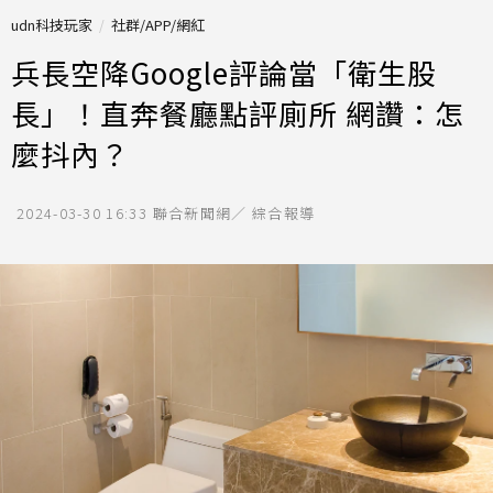
udn科技玩家
社群/APP/網紅
兵長空降Google評論當「衛生股
長」！直奔餐廳點評廁所 網讚：怎
麼抖內？
2024-03-30 16:33
聯合新聞網／ 綜合報導