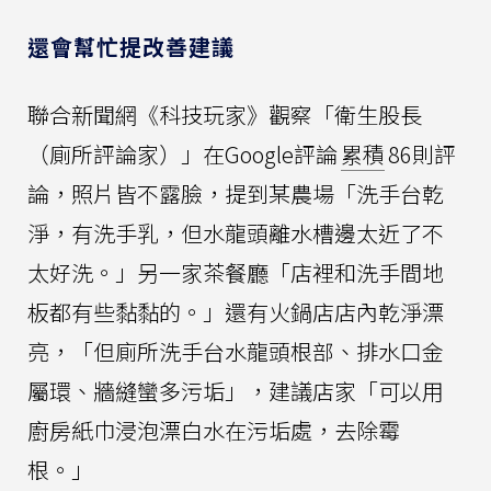
還會幫忙提改善建議
聯合新聞網《科技玩家》觀察「衛生股長
（廁所評論家）」在Google評論
累積
86則評
論，照片皆不露臉，提到某農場「洗手台乾
淨，有洗手乳，但水龍頭離水槽邊太近了不
太好洗。」另一家茶餐廳「店裡和洗手間地
板都有些黏黏的。」還有火鍋店店內乾淨漂
亮，「但廁所洗手台水龍頭根部、排水口金
屬環、牆縫蠻多污垢」，建議店家「可以用
廚房紙巾浸泡漂白水在污垢處，去除霉
根。」