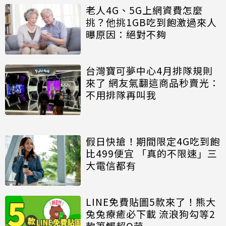
老人4G、5G上網資費怎麼
挑？他挑1GB吃到飽激過來人
曝原因：絕對不夠
台灣寶可夢中心4月排隊規則
來了 網友氣翻這商品秒賣光：
不用排隊再叫我
假日快搶！期間限定4G吃到飽
比499便宜 「真的不限速」三
大電信都有
LINE免費貼圖5款來了！熊大
兔兔療癒必下載 流浪狗勾等2
款筆觸超Q萌