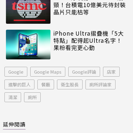
頸！台積電10億美元待封裝
晶片只能枯等
iPhone Ultra摺疊機「5大
特點」配得起Ultra名字！
果粉看完更心動
Google
Google Maps
Google評論
店家
進擊的巨人
餐廳
衛生股長
廁所評論家
清潔
廁所
延伸閱讀