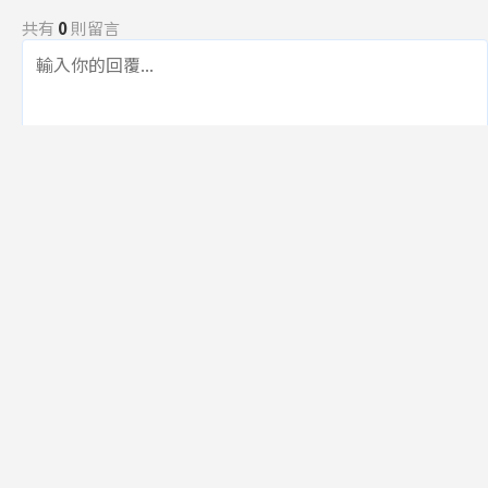
共有
0
則留言
規範
回覆
還沒有留言，成為第一個發言的人吧！