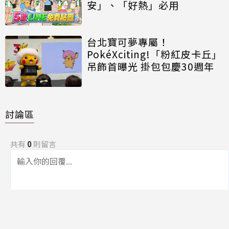
安」、「好熱」必用
台北寶可夢專屬！
PokéXciting!「粉紅皮卡丘」
吊飾首曝光 掛包包慶30週年
討論區
共有
0
則留言