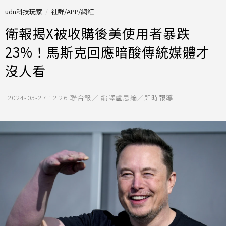
udn科技玩家
社群/APP/網紅
衛報揭X被收購後美使用者暴跌
23%！馬斯克回應暗酸傳統媒體才
沒人看
2024-03-27 12:26
聯合報／ 編譯盧思綸／即時報導