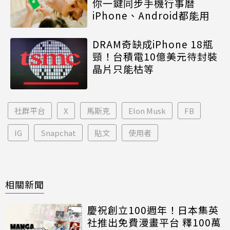
你一鍵同步手機行事曆
iPhone、Android都能用
DRAM奇缺成iPhone 18瓶
頸！台積電10億美元待封裝
晶片只能枯等
社群平台
X
馬斯克
Elon Musk
FB
IG
Snapchat
貼文
使用者
相關新聞
慶祝創立100週年！日本集英
社推出免費漫畫平台 釋100萬