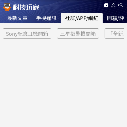
最新文章
手機通訊
社群/APP/網紅
開箱/評
Sony紀念耳機開箱
三星摺疊機開箱
「全新