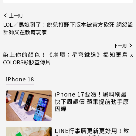
上一則
LOL／馬娘掰了！銳兒打野下版本被官方砍死 網怨設
計師又在教育玩家
下一則
染上你的顏色！《崩壞：星穹鐵道》揭知更鳥 x
COLORS彩妝宣傳片
iPhone 18
iPhone 17要漲！爆料稱最
快下周調價 蘋果提前動手原
因曝
LINE行事曆更新更好用！教