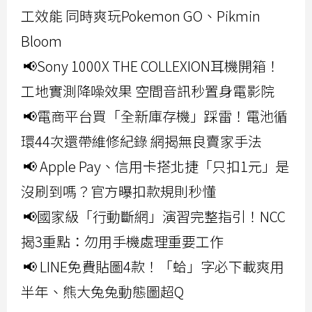
工效能 同時爽玩Pokemon GO、Pikmin
Bloom
📢Sony 1000X THE COLLEXION耳機開箱！
工地實測降噪效果 空間音訊秒置身電影院
📢電商平台買「全新庫存機」踩雷！電池循
環44次還帶維修紀錄 網揭無良賣家手法
📢 Apple Pay、信用卡搭北捷「只扣1元」是
沒刷到嗎？官方曝扣款規則秒懂
📢國家級「行動斷網」演習完整指引！NCC
揭3重點：勿用手機處理重要工作
📢 LINE免費貼圖4款！「蛤」字必下載爽用
半年、熊大兔兔動態圖超Q