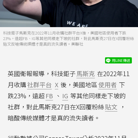
科技鉅子馬斯克在2022年11月收購社群平台X後，美國地區使用者下跌
23%，遠超FB、IG等其他同樣走下坡的社群，對此馬斯克27日在X回覆粉絲
貼文反嗆傳統媒體才是真的流失讀者。美聯社
用LINE傳送
英國衛報報導，科技鉅子
馬斯克
在2022年11
月收購
社群平台
X
後，美國地區
使用者
下
跌23%，遠超
FB
、
IG
等其他同樣走下坡的
社群，對此馬斯克27日在X回覆粉絲
貼文
，
暗酸傳統媒體才是真的流失讀者。