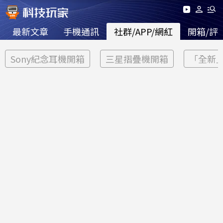
最新文章
手機通訊
社群/APP/網紅
開箱/評
Sony紀念耳機開箱
三星摺疊機開箱
「全新