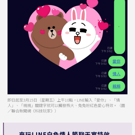
即日起至3月15日（星期五）上午10點，LINE輸入「愛你」、「情
人」、「親親」關鍵字就可以觸發熊大、兔兔粉紅色愛心特效。（圖
／聯合新聞網《科技玩家》）
來玩LINE白色情人節聊天室特效