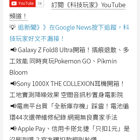
訂閱《科技玩家》YouTube
頻道！
💡
追新聞》》在Google News按下追蹤，科
技玩家好文不漏接！
📢 Galaxy Z Fold8 Ultra開箱！摺痕退散、多
工效能 同時爽玩Pokemon GO、Pikmin
Bloom
📢Sony 1000X THE COLLEXION耳機開箱！
工地實測降噪效果 空間音訊秒置身電影院
📢電商平台買「全新庫存機」踩雷！電池循
環44次還帶維修紀錄 網揭無良賣家手法
📢 Apple Pay、信用卡搭北捷「只扣1元」是
沒刷到嗎？官方曝扣款規則秒懂