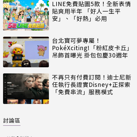
LINE免費貼圖5款！全新表情
貼爽用半年 「好人一生平
安」、「好熱」必用
台北寶可夢專屬！
PokéXciting!「粉紅皮卡丘」
吊飾首曝光 掛包包慶30週年
不再只有付費訂閱！迪士尼新
任執行長證實Disney+正探索
「免費串流」服務模式
討論區