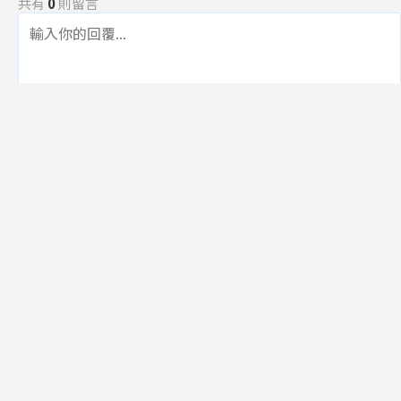
共有
0
則留言
規範
回覆
還沒有留言，成為第一個發言的人吧！
訂閱