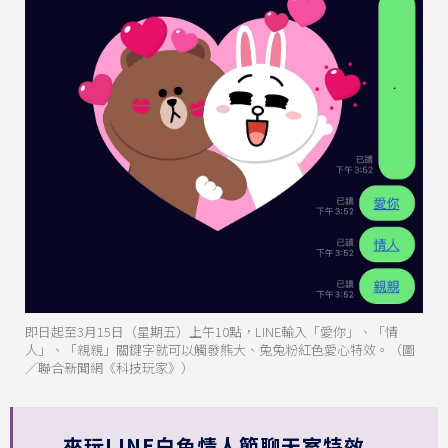
即日起至3月15日（星期五）上午10點，LINE輸入「愛你」、「情
人」、「親親」關鍵字就可以觸發熊大、兔兔粉紅色愛心特效。（圖
／聯合新聞網《科技玩家》）
來玩LINE白色情人節聊天室特效