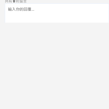
共有
0
則留言
規範
回覆
還沒有留言，成為第一個發言的人吧！
訂閱