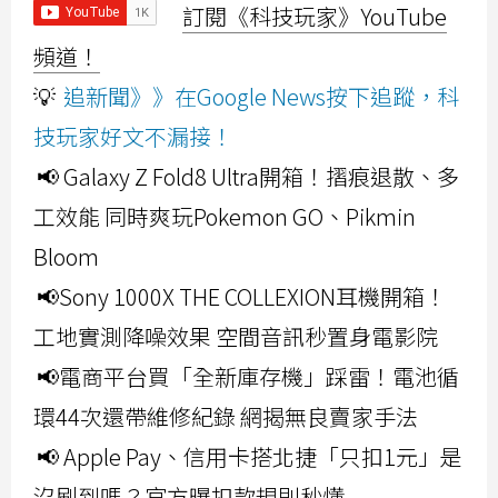
訂閱《科技玩家》YouTube
頻道！
💡
追新聞》》在Google News按下追蹤，科
技玩家好文不漏接！
📢 Galaxy Z Fold8 Ultra開箱！摺痕退散、多
工效能 同時爽玩Pokemon GO、Pikmin
Bloom
📢Sony 1000X THE COLLEXION耳機開箱！
工地實測降噪效果 空間音訊秒置身電影院
📢電商平台買「全新庫存機」踩雷！電池循
環44次還帶維修紀錄 網揭無良賣家手法
📢 Apple Pay、信用卡搭北捷「只扣1元」是
沒刷到嗎？官方曝扣款規則秒懂