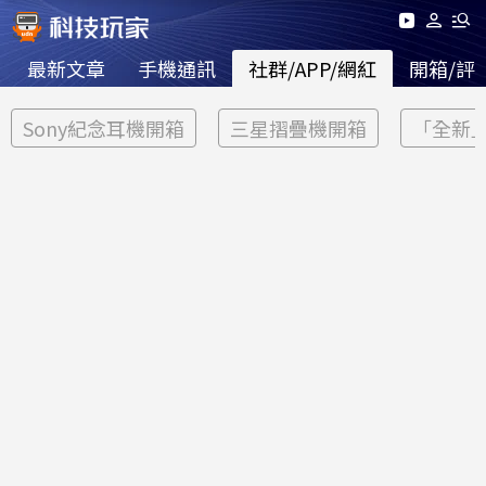
最新文章
手機通訊
社群/APP/網紅
開箱/評
Sony紀念耳機開箱
三星摺疊機開箱
「全新