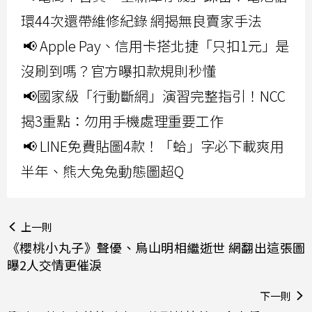
環44次還帶維修紀錄 網揭無良賣家手法
📢 Apple Pay、信用卡搭北捷「只扣1元」是
沒刷到嗎？官方曝扣款規則秒懂
📢國家級「行動斷網」演習完整指引！NCC
揭3重點：勿用手機處理重要工作
📢 LINE免費貼圖4款！「蛤」字必下載爽用
半年、熊大兔兔動態圖超Q
上一則
《櫻桃小丸子》聲優、鳥山明相繼逝世 網翻出這張圖
曝2人交情更催淚
下一則