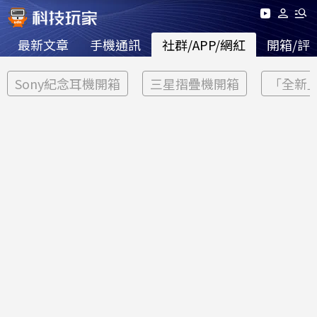
最新文章
手機通訊
社群/APP/網紅
開箱/評
Sony紀念耳機開箱
三星摺疊機開箱
「全新