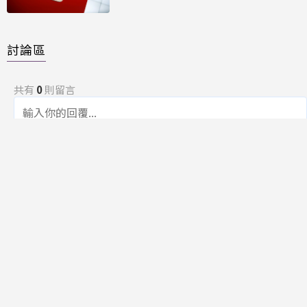
討論區
共有
0
則留言
規範
回覆
還沒有留言，成為第一個發言的人吧！