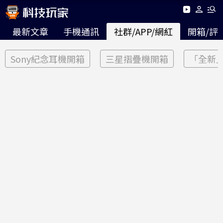
最新文章
手機通訊
社群/APP/網紅
開箱/評
Sony紀念耳機開箱
三星摺疊機開箱
「全新