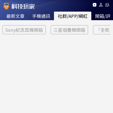
最新文章
手機通訊
社群/APP/網紅
開箱/評
Sony紀念耳機開箱
三星摺疊機開箱
「全新