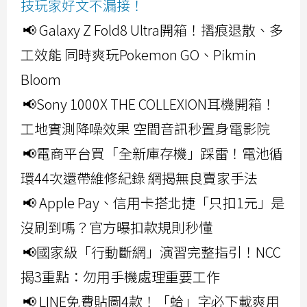
技玩家好文不漏接！
📢 Galaxy Z Fold8 Ultra開箱！摺痕退散、多
工效能 同時爽玩Pokemon GO、Pikmin
Bloom
📢Sony 1000X THE COLLEXION耳機開箱！
工地實測降噪效果 空間音訊秒置身電影院
📢電商平台買「全新庫存機」踩雷！電池循
環44次還帶維修紀錄 網揭無良賣家手法
📢 Apple Pay、信用卡搭北捷「只扣1元」是
沒刷到嗎？官方曝扣款規則秒懂
📢國家級「行動斷網」演習完整指引！NCC
揭3重點：勿用手機處理重要工作
📢 LINE免費貼圖4款！「蛤」字必下載爽用