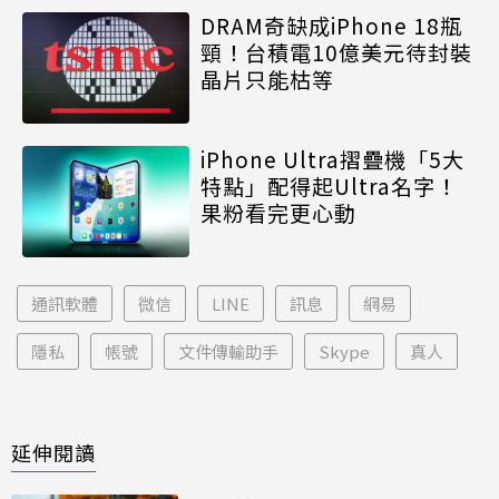
DRAM奇缺成iPhone 18瓶
頸！台積電10億美元待封裝
晶片只能枯等
iPhone Ultra摺疊機「5大
特點」配得起Ultra名字！
果粉看完更心動
通訊軟體
微信
LINE
訊息
網易
隱私
帳號
文件傳輸助手
Skype
真人
延伸閱讀