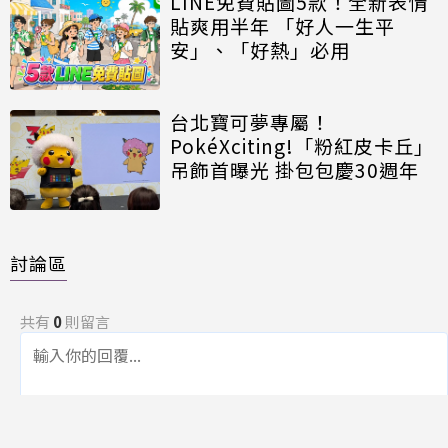
LINE免費貼圖5款！全新表情
貼爽用半年 「好人一生平
安」、「好熱」必用
台北寶可夢專屬！
PokéXciting!「粉紅皮卡丘」
吊飾首曝光 掛包包慶30週年
討論區
共有
0
則留言