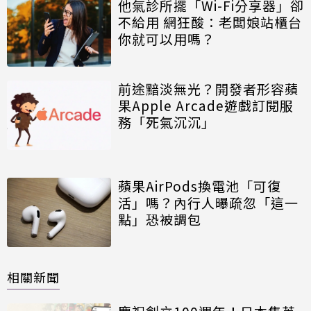
他氣診所擺「Wi-Fi分享器」卻
不給用 網狂酸：老闆娘站櫃台
你就可以用嗎？
前途黯淡無光？開發者形容蘋
果Apple Arcade遊戲訂閱服
務「死氣沉沉」
蘋果AirPods換電池「可復
活」嗎？內行人曝疏忽「這一
點」恐被調包
相關新聞