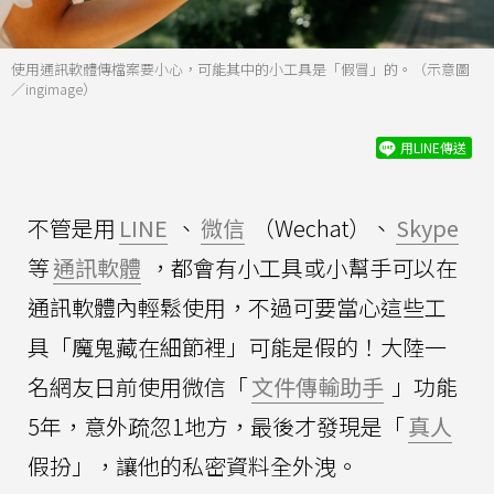
使用通訊軟體傳檔案要小心，可能其中的小工具是「假冒」的。（示意圖
／ingimage）
用LINE傳送
不管是用
LINE
、
微信
（Wechat）、
Skype
等
通訊軟體
，都會有小工具或小幫手可以在
通訊軟體內輕鬆使用，不過可要當心這些工
具「魔鬼藏在細節裡」可能是假的！大陸一
名網友日前使用微信「
文件傳輸助手
」功能
5年，意外疏忽1地方，最後才發現是「
真人
假扮」，讓他的私密資料全外洩。