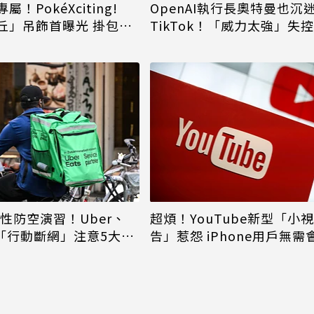
！PokéXciting!
OpenAI執行長奧特曼也沉
丘」吊飾首曝光 掛包包
TikTok！「威力太強」失
小時已移除
韌性防空演習！Uber、
超煩！YouTube新型「小
ats「行動斷網」注意5大區
告」惹怨 iPhone用戶無
解決