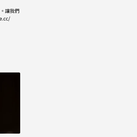
站。讓我們
e.cc/