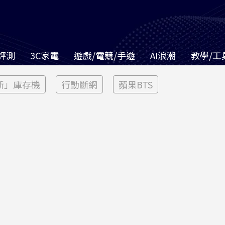
評測
3C家電
遊戲/電競/手遊
AI浪潮
教學/工
新」庫存機
行動斷網
蘋果BTS