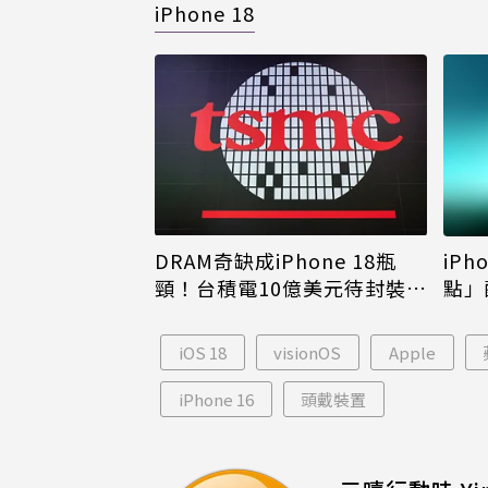
iPhone 18
DRAM奇缺成iPhone 18瓶
iPh
頸！台積電10億美元待封裝晶
點」
片只能枯等
看完
iOS 18
visionOS
Apple
iPhone 16
頭戴裝置