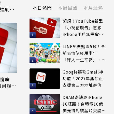
迷
本日熱門
本周最熱
本月最熱
控連刷3
超煩！YouTube新型
「小視窗廣告」惹怨
iPhone用戶無需會員
輕鬆解決
LINE免費貼圖5款！全
新表情貼爽用半年
「好人一生平安」、
「好熱」必用
Google將砍Gmail神
功能！2027年起停止
視窗廣
支援第三方地址寄信
需會員輕鬆
DRAM奇缺成iPhone
18瓶頸！台積電10億
美元待封裝晶片只能枯