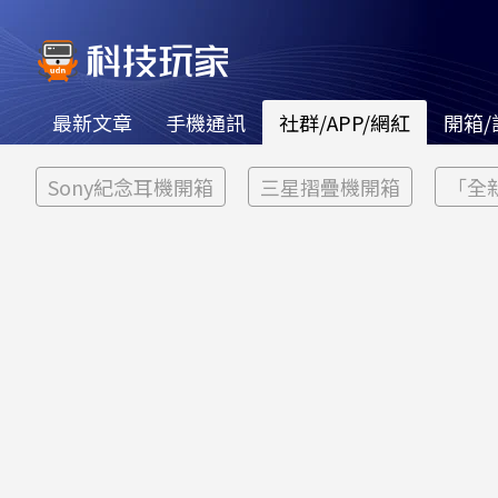
最新文章
手機通訊
社群/APP/網紅
開箱/
Sony紀念耳機開箱
三星摺疊機開箱
「全