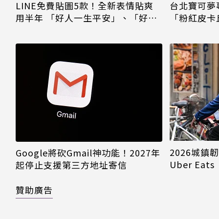
LINE免費貼圖5款！全新表情貼爽
台北寶可夢專屬
用半年 「好人一生平安」、「好
「粉紅皮卡
熱」必用
慶30週年
2026城鎮
Google將砍Gmail神功能！2027年
Uber E
起停止支援第三方地址寄信
域暫停時間
贊助廣告