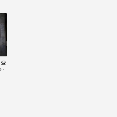
日登
洩端