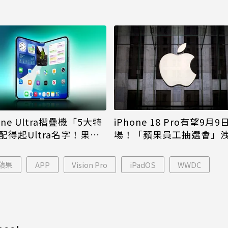
iPhone 18 Pro有望9月9
one Ultra摺疊機「5大特
場！「蘋果員工抽選會」
配得起Ultra名字！果粉
倪
更心動
蘋果
APP
Vision Pro
iPadOS
WWDC