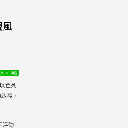
觀風
用LINE傳送
以色列
的啟發，
透明浮動