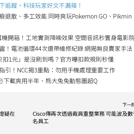
ws按下追蹤，科技玩家好文不漏接！
a開箱！摺痕退散、多工效能 同時爽玩Pokemon GO、Pikmin
LLEXION耳機開箱！工地實測降噪效果 空間音訊秒置身電影
雷！電池循環44次還帶維修紀錄 網揭無良賣家手法
北捷「只扣1元」是沒刷到嗎？官方曝扣款規則秒懂
指引！NCC揭3重點：勿用手機處理重要工作
」字必下載爽用半年、熊大兔兔動態圖超Q
下一
綠燈疑在
Cisco傳再次透過裁員重整業務 可能波及數
名員工