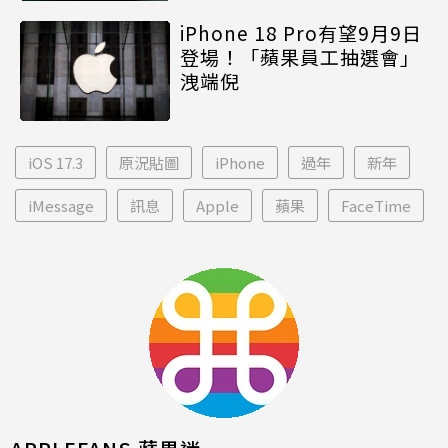
iPhone 18 Pro有望9月9日
登場！「蘋果員工抽選會」
洩端倪
iOS 17.3
原況貼圖
iPhone
過年
新年
iMessage
訊息
Apple
蘋果
FaceTime