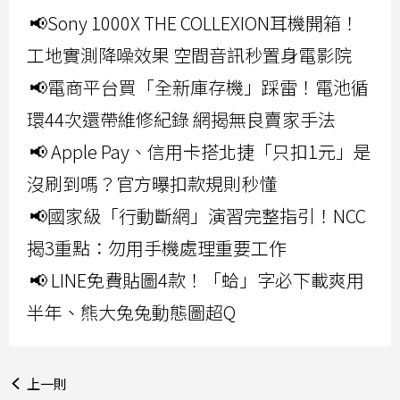
📢Sony 1000X THE COLLEXION耳機開箱！
工地實測降噪效果 空間音訊秒置身電影院
📢電商平台買「全新庫存機」踩雷！電池循
環44次還帶維修紀錄 網揭無良賣家手法
📢 Apple Pay、信用卡搭北捷「只扣1元」是
沒刷到嗎？官方曝扣款規則秒懂
📢國家級「行動斷網」演習完整指引！NCC
揭3重點：勿用手機處理重要工作
📢 LINE免費貼圖4款！「蛤」字必下載爽用
半年、熊大兔兔動態圖超Q
上一則