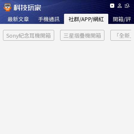
最新文章
手機通訊
社群/APP/網紅
開箱/評
Sony紀念耳機開箱
三星摺疊機開箱
「全新