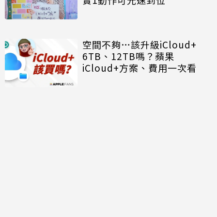
空間不夠…該升級iCloud+
6TB、12TB嗎？蘋果
iCloud+方案、費用一次看
相關新聞
LINE免費貼圖5款！全新表情
貼爽用半年 「好人一生平
安」、「好熱」必用
台北寶可夢專屬！
PokéXciting!「粉紅皮卡丘」
吊飾首曝光 掛包包慶30週年