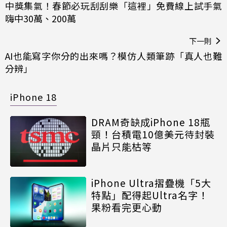
中獎集氣！春節必玩刮刮樂「這裡」免費線上試手氣
嗨中30萬、200萬
下一則
AI也能寫字你分的出來嗎？模仿人類筆跡「真人也難
分辨」
iPhone 18
DRAM奇缺成iPhone 18瓶
頸！台積電10億美元待封裝
晶片只能枯等
iPhone Ultra摺疊機「5大
特點」配得起Ultra名字！
果粉看完更心動