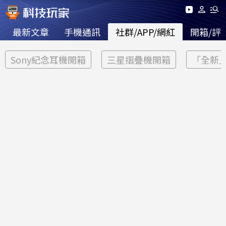
最新文章
手機通訊
社群/APP/網紅
開箱/評
Sony紀念耳機開箱
三星摺疊機開箱
「全新