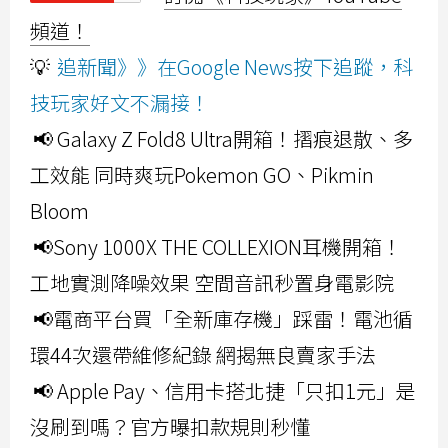
頻道！
💡
追新聞》》在Google News按下追蹤，科
技玩家好文不漏接！
📢 Galaxy Z Fold8 Ultra開箱！摺痕退散、多
工效能 同時爽玩Pokemon GO、Pikmin
Bloom
📢Sony 1000X THE COLLEXION耳機開箱！
工地實測降噪效果 空間音訊秒置身電影院
📢電商平台買「全新庫存機」踩雷！電池循
環44次還帶維修紀錄 網揭無良賣家手法
📢 Apple Pay、信用卡搭北捷「只扣1元」是
沒刷到嗎？官方曝扣款規則秒懂