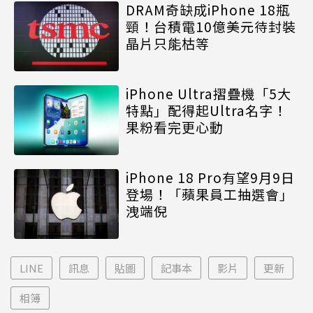
DRAM奇缺成iPhone 18瓶
頸！台積電10億美元待封裝
晶片只能枯等
iPhone Ultra摺疊機「5大
特點」配得起Ultra名字！
果粉看完更心動
iPhone 18 Pro有望9月9日
登場！「蘋果員工抽選會」
洩端倪
LINE
訊息
貼圖
記事本
影片
更新
相簿