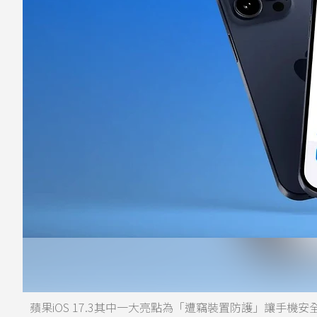
蘋果iOS 17.3其中一大亮點為「遭竊裝置防護」讓手