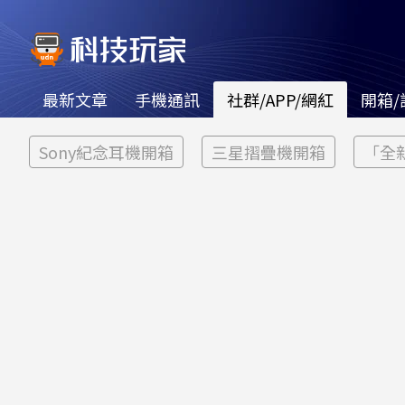
最新文章
手機通訊
社群/APP/網紅
開箱/
Sony紀念耳機開箱
三星摺疊機開箱
「全