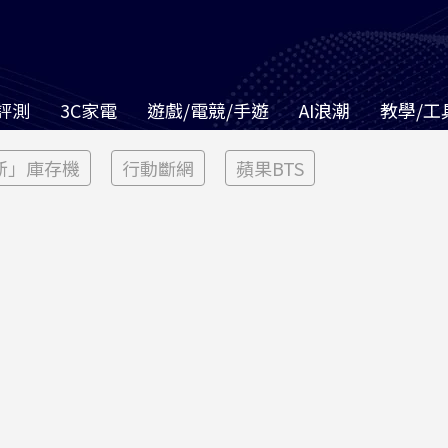
評測
3C家電
遊戲/電競/手遊
AI浪潮
教學/工
新」庫存機
行動斷網
蘋果BTS