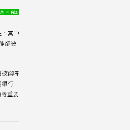
用LINE傳送
性，其中
能卻被
機被竊時
用銀行
密碼等重要