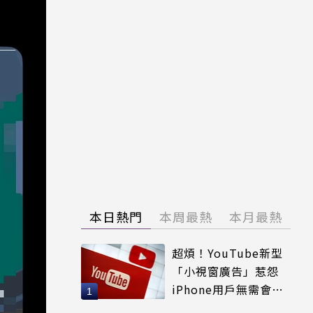
本日熱門
本周最熱
本月最熱
超煩！YouTube新型
「小視窗廣告」惹怨
iPhone用戶無需會員
輕鬆解決