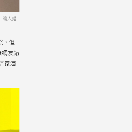
，讓人錯
照，但
讓網友錯
這家酒