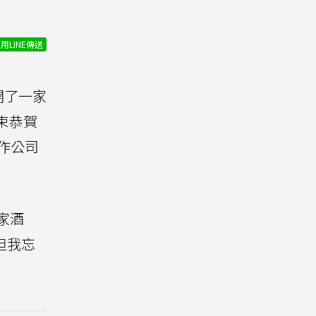
用LINE傳送
開了一家
束恭賀
製作公司
家酒
但我忘