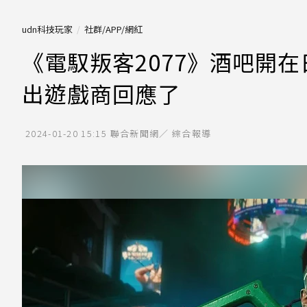
udn科技玩家
社群/APP/網紅
《電馭叛客2077》酒吧開
出遊戲商回應了
2024-01-20 15:15
聯合新聞網／ 綜合報導