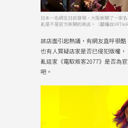
日本一名網友日前發現，大阪新開了一家名為
亂是不是官方新開的商店。（翻攝自VRTikiR
該店面引起熱議，有網友直呼很酷
也有人質疑店家是否已侵犯版權，
亂這家《電馭叛客2077》是否為
吧。