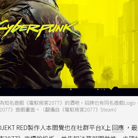
知名遊戲《電馭叛客2077》的酒吧，招牌也有同名遊戲Logo
77》遊戲畫面。（翻攝自《電馭叛客2077》Steam）
OJEKT RED製作人本間覺也在社群平台X上
回應
，最