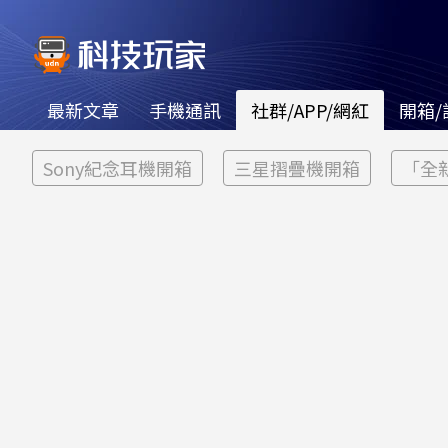
最新文章
手機通訊
社群/APP/網紅
開箱/
Sony紀念耳機開箱
三星摺疊機開箱
「全