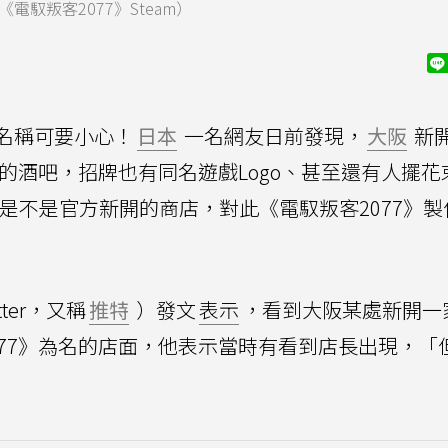
馭叛客2077》Steam）
名稱可要小心！
日本
一名網友日前發現，
大阪
新
7》的酒吧，招牌也有同名遊戲Logo、甚至還有人擺花
錯亂是不是官方新開的商店，對此《電馭叛客2077》
tter，又稱
推特
）發文
表示
，看到大阪某處新開一
077》為名的店面，他表示當時有看到店長出現，「