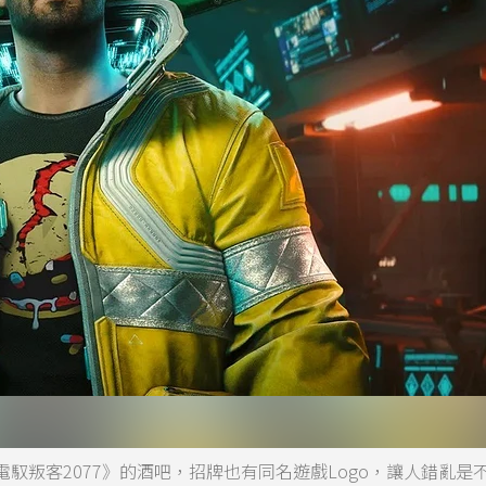
馭叛客2077》的酒吧，招牌也有同名遊戲Logo，讓人錯亂是