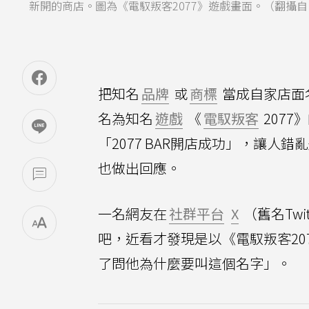
新開的商店。圖為《電馭叛客2077》遊戲畫面。（翻攝自《電
把知名
品牌
或
商標
當成自家店面
名為知名
遊戲
《
電馭叛客
207
「2077 BAR開店成功」，讓人
也做出回應。
一名網友在
社群平台
X
（舊名Twi
吧，近看才發現是以《電馭叛客2
了問他為什麼要叫這個名字」。