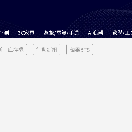
評測
3C家電
遊戲/電競/手遊
AI浪潮
教學/工
新」庫存機
行動斷網
蘋果BTS