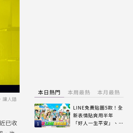
本日熱門
本周最熱
本月最熱
，讓人錯
LINE免費貼圖5款！全
新表情貼爽用半年
近已收
「好人一生平安」、
「好熱」必用