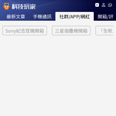
最新文章
手機通訊
社群/APP/網紅
開箱/評
Sony紀念耳機開箱
三星摺疊機開箱
「全新