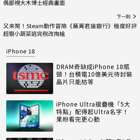
偶鄙視大木博士經典畫面
下一則
又來鬧！Steam動作冒險《蕪菁君搶銀行》極度好評
超狠小蔬菜逃完稅改掏槍
iPhone 18
DRAM奇缺成iPhone 18瓶
頸！台積電10億美元待封裝
晶片只能枯等
iPhone Ultra摺疊機「5大
特點」配得起Ultra名字！
果粉看完更心動