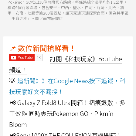
Pokémon GO推出30條台南官方路線，每條路線全長平均約1.2公里，
橫跨9個行政區域，包含安平、中西、鹽水、白河、龍崎、北門、將
軍、安南、七股等逾200個景點，讓玩家邊玩邊探索台南。圖為將軍區
「生命之樹」。圖／南市府提供
📌 數位新聞搶鮮看！
訂閱《科技玩家》YouTube
頻道！
💡
追新聞》》在Google News按下追蹤，科
技玩家好文不漏接！
📢 Galaxy Z Fold8 Ultra開箱！摺痕退散、多
工效能 同時爽玩Pokemon GO、Pikmin
Bloom
📢Sony 1000X THE COLLEXION耳機開箱！