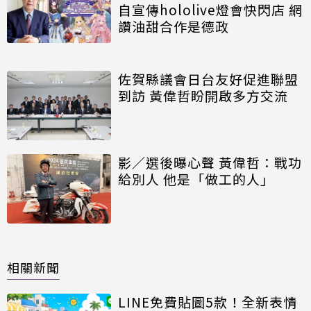
自宣傳hololive燈會快閃店 網
讚油甜合作是德政
佐賀縣議會日台友好促進聯盟
到訪 黃偉哲盼開啟多方交流
影／選後曝心聲 黃偉哲：戰功
給別人 他是「做工的人」
相關新聞
LINE免費貼圖5款！全新表情