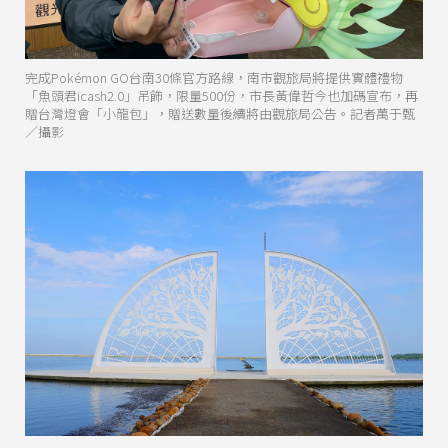
完成Pokémon GO台南30條官方路線，南市觀旅局將提供實體禮物
「魚頭君icash2.0」吊飾，限量500份，市長黃偉哲今也加碼宣布，再
贈台灣燈會「小龍包」，贈送數量後續將由觀旅局公告。記者萬于甄
／攝影