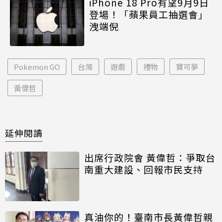
iPhone 18 Pro有望9月9日
登場！「蘋果員工抽選會」
洩端倪
Pokemon GO
台灣
遊戲
禮物
寶可夢
黃偉哲
延伸閱讀
出席行政院會 黃偉哲：爭取台
南重大建設、回報市民支持
真油你的！臺南市長黃偉哲親