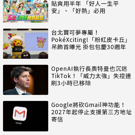
貼爽用半年 「好人一生平
安」、「好熱」必用
台北寶可夢專屬！
PokéXciting!「粉紅皮卡丘」
吊飾首曝光 掛包包慶30週年
OpenAI執行長奧特曼也沉迷
TikTok！「威力太強」失控連
刷3小時已移除
Google將砍Gmail神功能！
2027年起停止支援第三方地址
寄信