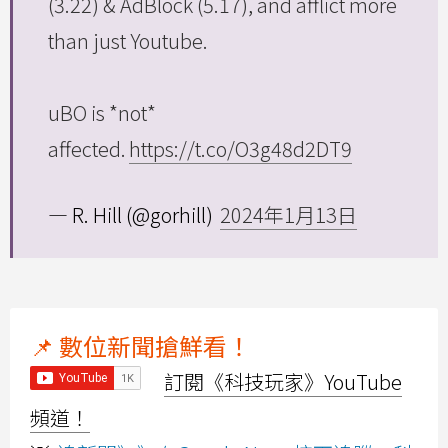
(3.22) & AdBlock (5.17), and afflict more
than just Youtube.
uBO is *not*
affected.
https://t.co/O3g48d2DT9
— R. Hill (@gorhill)
2024年1月13日
📌 數位新聞搶鮮看！
訂閱《科技玩家》YouTube
頻道！