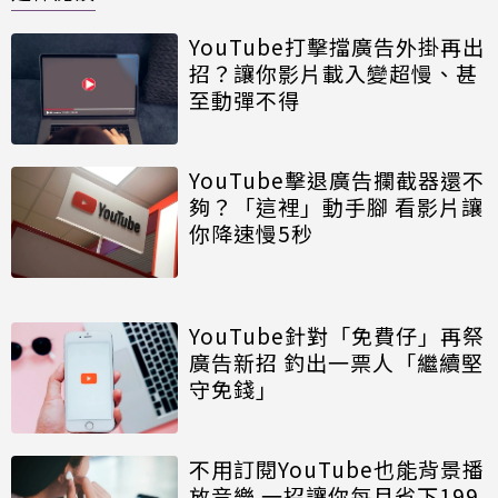
YouTube打擊擋廣告外掛再出
招？讓你影片載入變超慢、甚
至動彈不得
YouTube擊退廣告攔截器還不
夠？「這裡」動手腳 看影片讓
你降速慢5秒
YouTube針對「免費仔」再祭
廣告新招 釣出一票人「繼續堅
守免錢」
不用訂閱YouTube也能背景播
放音樂 一招讓你每月省下199