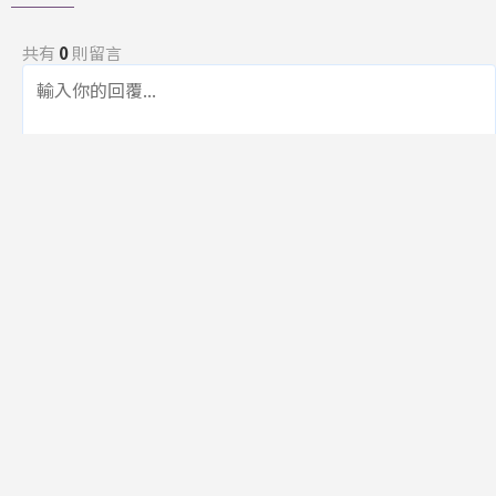
共有
0
則留言
規範
回覆
還沒有留言，成為第一個發言的人吧！