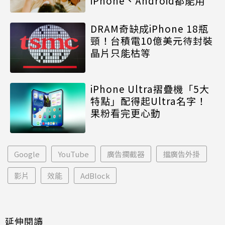
iPhone、Android都能用
DRAM奇缺成iPhone 18瓶
頸！台積電10億美元待封裝
晶片只能枯等
iPhone Ultra摺疊機「5大
特點」配得起Ultra名字！
果粉看完更心動
Google
YouTube
廣告攔截器
擋廣告外掛
影片
效能
AdBlock
延伸閱讀