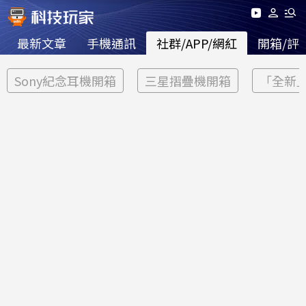
最新文章
手機通訊
社群/APP/網紅
開箱/評
Sony紀念耳機開箱
三星摺疊機開箱
「全新