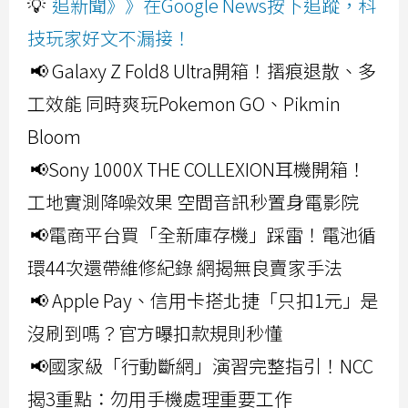
💡
追新聞》》在Google News按下追蹤，科
技玩家好文不漏接！
📢 Galaxy Z Fold8 Ultra開箱！摺痕退散、多
工效能 同時爽玩Pokemon GO、Pikmin
Bloom
📢Sony 1000X THE COLLEXION耳機開箱！
工地實測降噪效果 空間音訊秒置身電影院
📢電商平台買「全新庫存機」踩雷！電池循
環44次還帶維修紀錄 網揭無良賣家手法
📢 Apple Pay、信用卡搭北捷「只扣1元」是
沒刷到嗎？官方曝扣款規則秒懂
📢國家級「行動斷網」演習完整指引！NCC
揭3重點：勿用手機處理重要工作