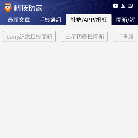
最新文章
手機通訊
社群/APP/網紅
開箱/評
Sony紀念耳機開箱
三星摺疊機開箱
「全新