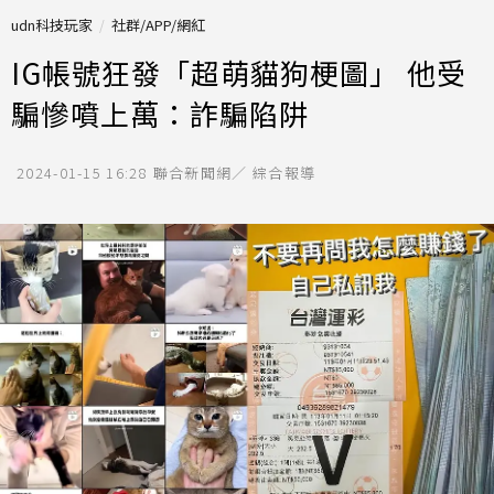
udn科技玩家
社群/APP/網紅
IG帳號狂發「超萌貓狗梗圖」 他受
騙慘噴上萬：詐騙陷阱
2024-01-15 16:28
聯合新聞網／ 綜合報導