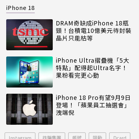
iPhone 18
DRAM奇缺成iPhone 18瓶
頸！台積電10億美元待封裝
晶片只能枯等
iPhone Ultra摺疊機「5大
特點」配得起Ultra名字！
果粉看完更心動
iPhone 18 Pro有望9月9日
登場！「蘋果員工抽選會」
洩端倪
Instagram
詐騙集團
帳號
限動
Dcard