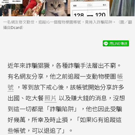
一名網友發文勸世，追蹤IG一個寵物梗圖帳號，竟捲入詐騙陷阱。（圖／翻
攝自
Dcard
）
用LINE傳送
近年來詐騙猖獗，各種詐騙手法層出不窮。
有名網友分享，他之前追蹤一支動物梗圖
帳
號
，等到放下戒心後，該帳號開始分享許多
出國、吃大餐
照片
以及賺大錢的消息，沒想
到這一切都是「詐騙陷阱」，他也因此受騙
好幾萬，所幸及時止損，「如果IG有追蹤這
些帳號，可以退追了」。