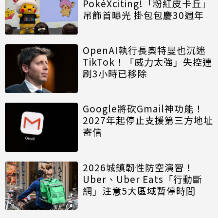
PokéXciting!「粉紅皮卡丘」
吊飾首曝光 掛包包慶30週年
OpenAI執行長奧特曼也沉迷
TikTok！「威力太強」失控連
刷3小時已移除
Google將砍Gmail神功能！
2027年起停止支援第三方地址
寄信
2026城鎮韌性防空演習！
Uber、Uber Eats「行動斷
網」注意5大區域暫停時間