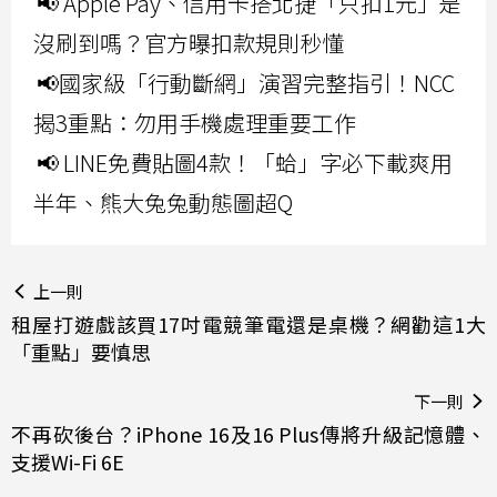
📢 Apple Pay、信用卡搭北捷「只扣1元」是
沒刷到嗎？官方曝扣款規則秒懂
📢國家級「行動斷網」演習完整指引！NCC
揭3重點：勿用手機處理重要工作
📢 LINE免費貼圖4款！「蛤」字必下載爽用
半年、熊大兔兔動態圖超Q
上一則
租屋打遊戲該買17吋電競筆電還是桌機？網勸這1大
「重點」要慎思
下一則
不再砍後台？iPhone 16及16 Plus傳將升級記憶體、
支援Wi-Fi 6E