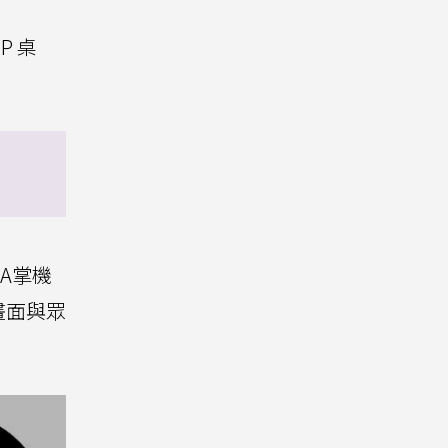
P 桌
A掌機
畫面與眾