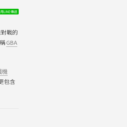
用LINE傳送
離對戰的
俗稱
GBA
戲機
中更包含