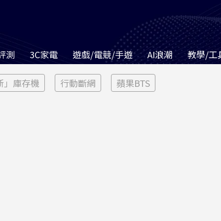
評測
3C家電
遊戲/電競/手遊
AI浪潮
教學/工
新」庫存機
行動斷網
蘋果BTS