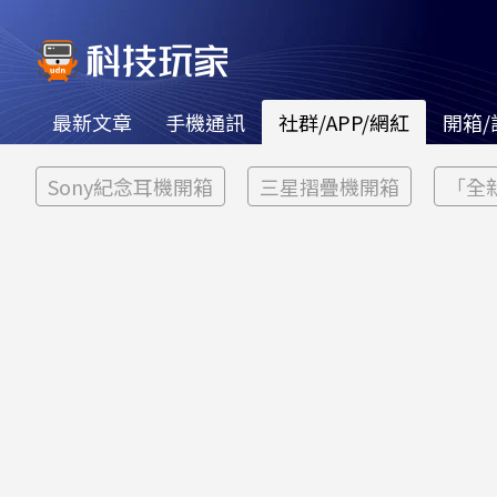
最新文章
手機通訊
社群/APP/網紅
開箱/
Sony紀念耳機開箱
三星摺疊機開箱
「全