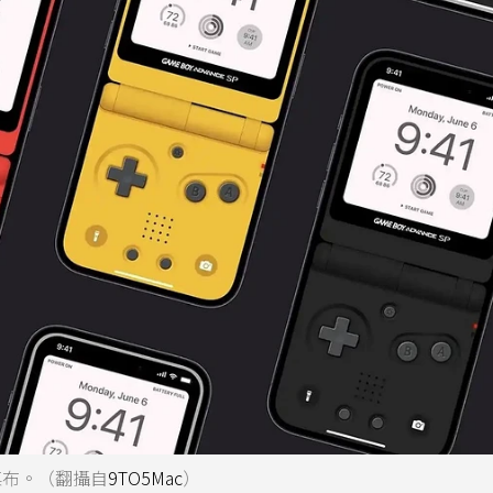
e桌布。（翻攝自
9TO5Mac
）