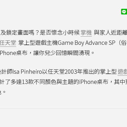
及鎖定畫面嗎？是否懷念小時候
掌機
與家人近距
任天堂
掌上型遊戲主機Game Boy Advance SP（
Phone桌布，讓你兒少回憶瞬間湧現。
師Isa Pinheiro以任天堂2003年推出的掌上型
遊
原型，設計了多達13款不同顏色與主題的iPhone桌布，其
色。