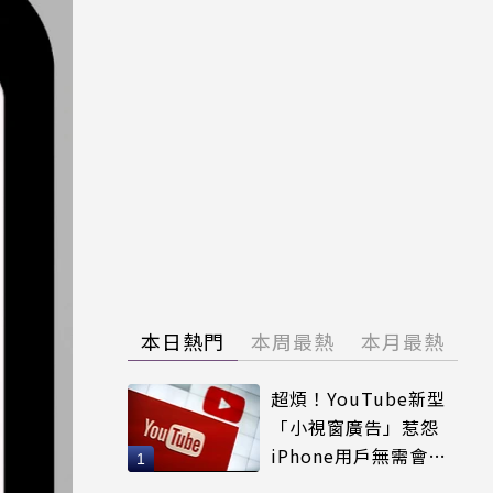
本日熱門
本周最熱
本月最熱
超煩！YouTube新型
「小視窗廣告」惹怨
iPhone用戶無需會員
輕鬆解決