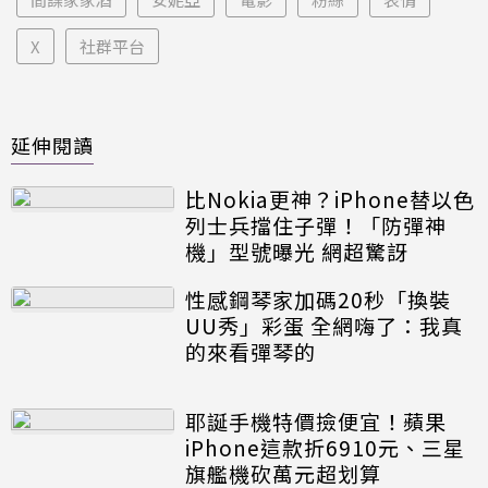
X
社群平台
延伸閱讀
比Nokia更神？iPhone替以色
列士兵擋住子彈！「防彈神
機」型號曝光 網超驚訝
性感鋼琴家加碼20秒「換裝
UU秀」彩蛋 全網嗨了：我真
的來看彈琴的
耶誕手機特價撿便宜！蘋果
iPhone這款折6910元、三星
旗艦機砍萬元超划算