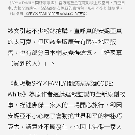
《SPY×FAMILY 間諜家家酒》官方砸重金在電影版上映當日，買亞日
本5大報全版廣告，滿滿都是安妮亞的表情包，吸引不少粉絲搶購。
（翻攝自
《SPY×FAMILY 間諜家家酒》官方X
）
該文引起不少粉絲搶購，直呼真的安妮亞真
的太可愛，但因該全版廣告有限定地區販
售，也有部分日本網友覺得遺憾，「好羨慕
（買到的人）」。
《劇場版SPY×FAMILY 間諜家家酒CODE:
White》為原作者遠藤達哉監製的全新原創故
事，描述佛傑一家人的一場開心旅行，卻因
安妮亞不小心吃了會動搖世界和平的神祕巧
克力，讓意外不斷發生，也因此佛傑一家人