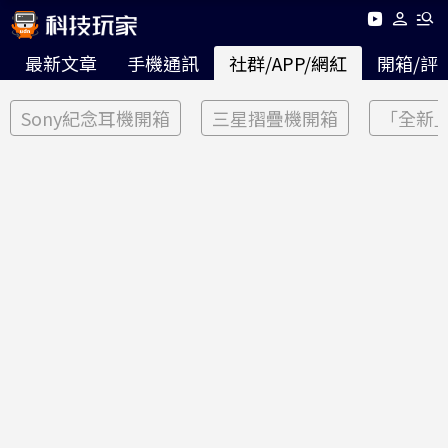
最新文章
手機通訊
社群/APP/網紅
開箱/評
Sony紀念耳機開箱
三星摺疊機開箱
「全新