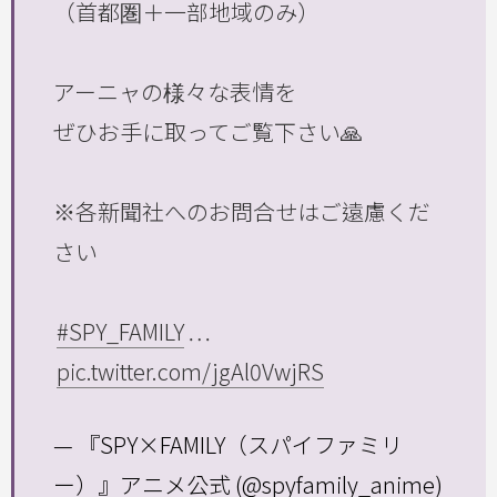
（首都圏＋一部地域のみ）
アーニャの様々な表情を
ぜひお手に取ってご覧下さい🙏
※各新聞社へのお問合せはご遠慮くだ
さい
#SPY_FAMILY
…
pic.twitter.com/jgAl0VwjRS
— 『SPY×FAMILY（スパイファミリ
ー）』アニメ公式 (@spyfamily_anime)