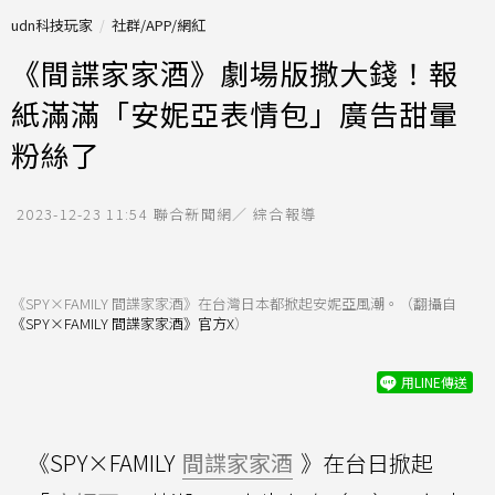
udn科技玩家
社群/APP/網紅
《間諜家家酒》劇場版撒大錢！報
紙滿滿「安妮亞表情包」廣告甜暈
粉絲了
2023-12-23 11:54
聯合新聞網／ 綜合報導
《SPY×FAMILY 間諜家家酒》在台灣日本都掀起安妮亞風潮。（翻攝自
《SPY×FAMILY 間諜家家酒》官方X
）
用LINE傳送
《SPY×FAMILY
間諜家家酒
》在台日掀起