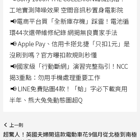
工地實測降噪效果 空間音訊秒置身電影院
📢電商平台買「全新庫存機」踩雷！電池循
環44次還帶維修紀錄 網揭無良賣家手法
📢 Apple Pay、信用卡搭北捷「只扣1元」是
沒刷到嗎？官方曝扣款規則秒懂
📢國家級「行動斷網」演習完整指引！NCC
揭3重點：勿用手機處理重要工作
📢 LINE免費貼圖4款！「蛤」字必下載爽用
半年、熊大兔兔動態圖超Q
上一則
超驚人！英國夫婦開這款電動車花9個月從北極到南極