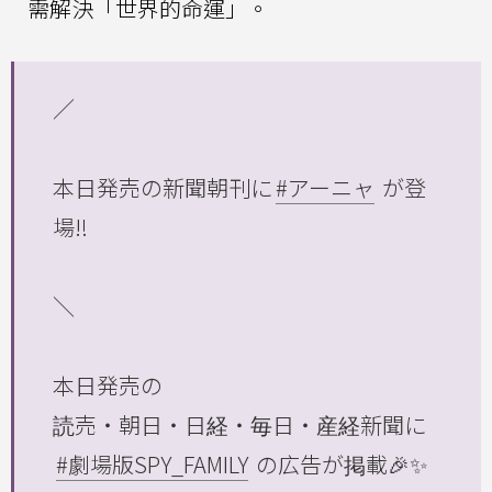
需解決「世界的命運」。
／
本日発売の新聞朝刊に
#アーニャ
が登
場‼️
＼
本日発売の
読売・朝日・日経・毎日・産経新聞に
#劇場版SPY_FAMILY
の広告が掲載🎉✨