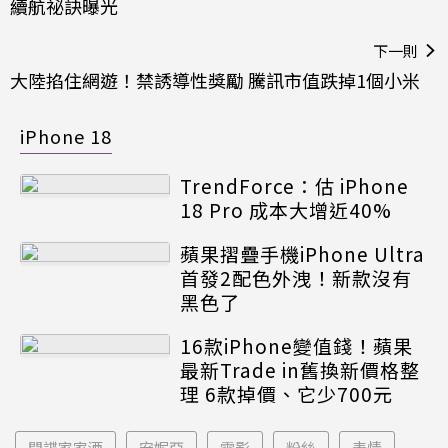
續航祕訣曝光
下一則
大陸掐住網遊！禁誘導性獎勵 騰訊市值跌掉1個小米
iPhone 18
TrendForce：估 iPhone
18 Pro 成本大增近40%
蘋果摺疊手機iPhone Ultra
首發2配色外洩！新款沒有
黑色了
16款iPhone變值錢！蘋果
最新Trade in舊換新價格整
理 6款掉價、它少700元
間諜家家酒
安妮亞
電影
粉絲
表情