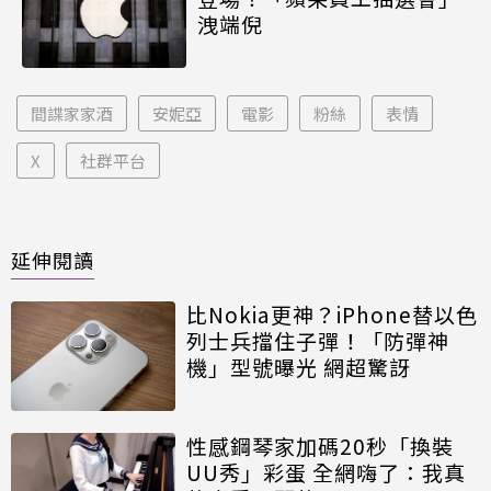
洩端倪
間諜家家酒
安妮亞
電影
粉絲
表情
X
社群平台
延伸閱讀
比Nokia更神？iPhone替以色
列士兵擋住子彈！「防彈神
機」型號曝光 網超驚訝
性感鋼琴家加碼20秒「換裝
UU秀」彩蛋 全網嗨了：我真