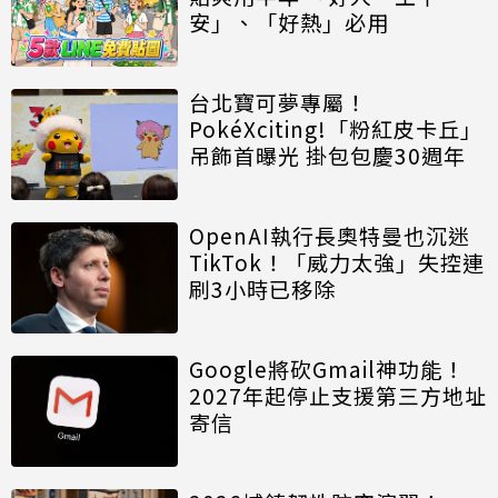
安」、「好熱」必用
台北寶可夢專屬！
PokéXciting!「粉紅皮卡丘」
吊飾首曝光 掛包包慶30週年
OpenAI執行長奧特曼也沉迷
TikTok！「威力太強」失控連
刷3小時已移除
Google將砍Gmail神功能！
2027年起停止支援第三方地址
寄信