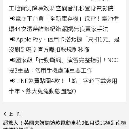
工地實測降噪效果 空間音訊秒置身電影院
📢電商平台買「全新庫存機」踩雷！電池循
環44次還帶維修紀錄 網揭無良賣家手法
📢 Apple Pay、信用卡搭北捷「只扣1元」是
沒刷到嗎？官方曝扣款規則秒懂
📢國家級「行動斷網」演習完整指引！NCC
揭3重點：勿用手機處理重要工作
📢 LINE免費貼圖4款！「蛤」字必下載爽用
半年、熊大兔兔動態圖超Q
上一則
超驚人！英國夫婦開這款電動車花9個月從北極到南極