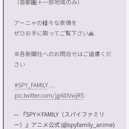
（首都圏＋一部地域のみ）
アーニャの様々な表情を
ぜひお手に取ってご覧下さい🙏
※各新聞社へのお問合せはご遠慮くだ
さい
#SPY_FAMILY
…
pic.twitter.com/jgAl0VwjRS
— 『SPY×FAMILY（スパイファミリ
ー）』アニメ公式 (@spyfamily_anime)