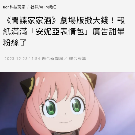
udn科技玩家
社群/APP/網紅
《間諜家家酒》劇場版撒大錢！報
紙滿滿「安妮亞表情包」廣告甜暈
粉絲了
2023-12-23 11:54
聯合新聞網／ 綜合報導