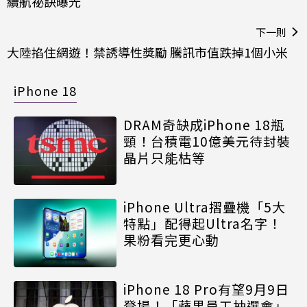
續航祕訣曝光
下一則
大陸掐住網遊！禁誘導性獎勵 騰訊市值跌掉1個小米
iPhone 18
DRAM奇缺成iPhone 18瓶
頸！台積電10億美元待封裝
晶片只能枯等
iPhone Ultra摺疊機「5大
特點」配得起Ultra名字！
果粉看完更心動
iPhone 18 Pro有望9月9日
登場！「蘋果員工抽選會」