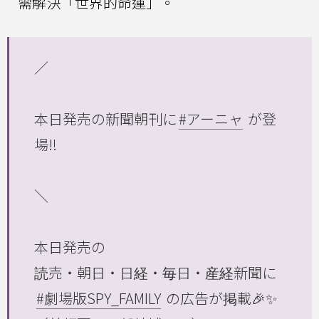
需解決「世界的命運」。
／
本日発売の新聞朝刊に
#アーニャ
が登
場‼️
＼
本日発売の
読売・朝日・日経・毎日・産経新聞に
#劇場版SPY_FAMILY
の広告が掲載🎉✨