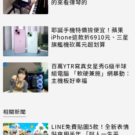
的來看彈琴的
耶誕手機特價撿便宜！蘋果
iPhone這款折6910元、三星
旗艦機砍萬元超划算
百萬YTR寫真女星秀G級半球
組電腦 「軟硬兼施」網暴動：
主機板好幸福
相關新聞
LINE免費貼圖5款！全新表情
貼爽用半年 「好人一生平