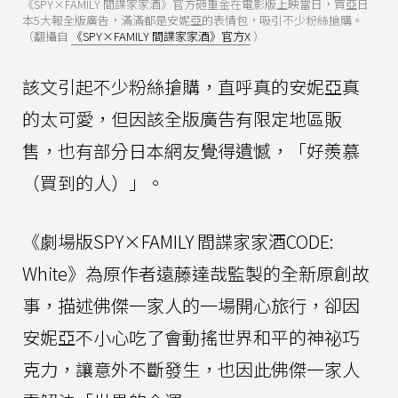
《SPY×FAMILY 間諜家家酒》官方砸重金在電影版上映當日，買亞日
本5大報全版廣告，滿滿都是安妮亞的表情包，吸引不少粉絲搶購。
（翻攝自
《SPY×FAMILY 間諜家家酒》官方X
）
該文引起不少粉絲搶購，直呼真的安妮亞真
的太可愛，但因該全版廣告有限定地區販
售，也有部分日本網友覺得遺憾，「好羨慕
（買到的人）」。
《劇場版SPY×FAMILY 間諜家家酒CODE:
White》為原作者遠藤達哉監製的全新原創故
事，描述佛傑一家人的一場開心旅行，卻因
安妮亞不小心吃了會動搖世界和平的神祕巧
克力，讓意外不斷發生，也因此佛傑一家人