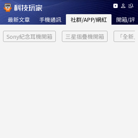
最新文章
手機通訊
社群/APP/網紅
開箱/評
Sony紀念耳機開箱
三星摺疊機開箱
「全新