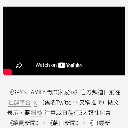
《SPY×FAMILY 間諜家家酒》官方頻道日前在
社群平台
X
（舊名Twitter，又稱推特）貼文
表示，要
粉絲
注意22日發行5大報社包含
《讀賣新聞》、《朝日新聞》、《日經新