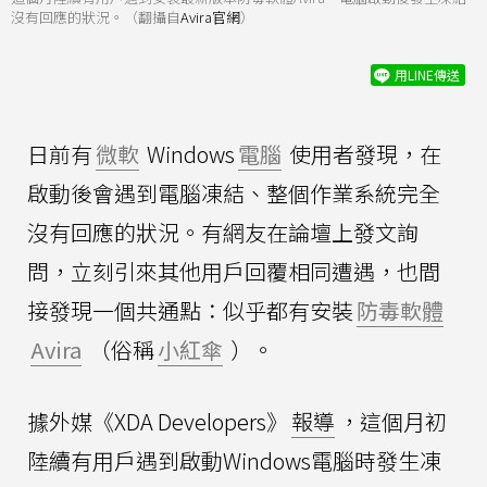
沒有回應的狀況。（翻攝自
Avira官網
）
用LINE傳送
日前有
微軟
Windows
電腦
使用者發現，在
啟動後會遇到電腦凍結、整個作業系統完全
沒有回應的狀況。有網友在論壇上發文詢
問，立刻引來其他用戶回覆相同遭遇，也間
接發現一個共通點：似乎都有安裝
防毒軟體
Avira
（俗稱
小紅傘
）。
據外媒《XDA Developers》
報導
，這個月初
陸續有用戶遇到啟動Windows電腦時發生凍