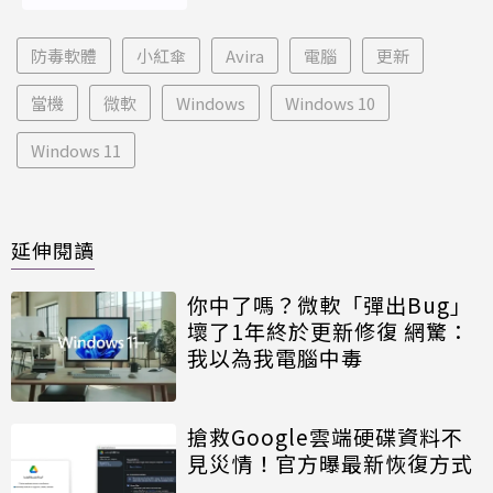
防毒軟體
小紅傘
Avira
電腦
更新
當機
微軟
Windows
Windows 10
Windows 11
延伸閱讀
你中了嗎？微軟「彈出Bug」
壞了1年終於更新修復 網驚：
我以為我電腦中毒
搶救Google雲端硬碟資料不
見災情！官方曝最新恢復方式