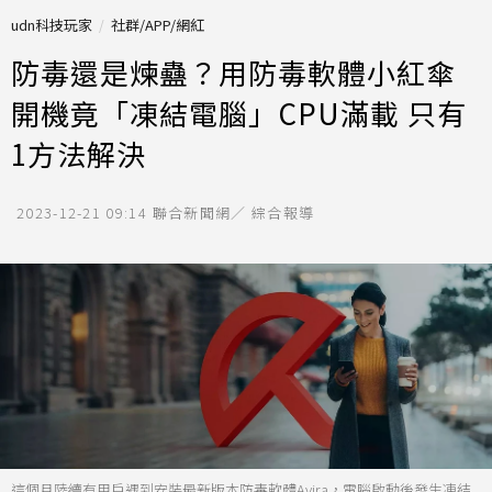
udn科技玩家
社群/APP/網紅
防毒還是煉蠱？用防毒軟體小紅傘
開機竟「凍結電腦」CPU滿載 只有
1方法解決
2023-12-21 09:14
聯合新聞網／ 綜合報導
這個月陸續有用戶遇到安裝最新版本防毒軟體Avira，電腦啟動後發生凍結