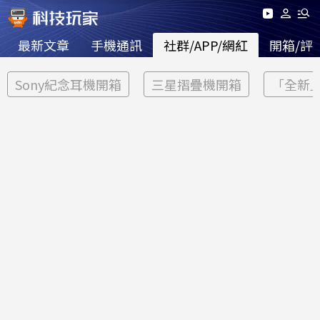
最新文章
手機通訊
社群/APP/網紅
開箱/評
Sony紀念耳機開箱
三星摺疊機開箱
「全新