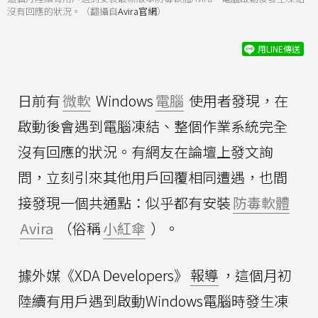
沒有回應的狀況。（翻攝自
Avira官網
）
用LINE傳送
日前有
微軟
Windows
電腦
使用者發現，在
啟動後會遇到電腦凍結、整個作業系統完全
沒有回應的狀況。有網友在論壇上發文詢
問，立刻引來其他用戶回覆相同遭遇，也間
接發現一個共通點：似乎都有安裝
防毒軟體
Avira
（俗稱
小紅傘
）。
據外媒《XDA Developers》
報導
，這個月初
陸續有用戶遇到啟動Windows電腦時發生凍