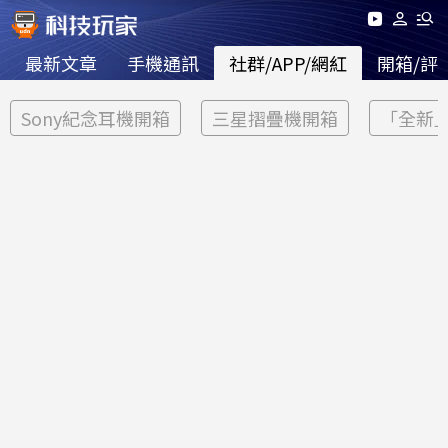
最新文章
手機通訊
社群/APP/網紅
開箱/評
Sony紀念耳機開箱
三星摺疊機開箱
「全新