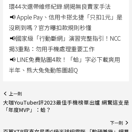
環44次還帶維修紀錄 網揭無良賣家手法
📢 Apple Pay、信用卡搭北捷「只扣1元」是
沒刷到嗎？官方曝扣款規則秒懂
📢國家級「行動斷網」演習完整指引！NCC
揭3重點：勿用手機處理重要工作
📢 LINE免費貼圖4款！「蛤」字必下載爽用
半年、熊大兔兔動態圖超Q
上一則
大咖YouTuber評2023最佳手機榜單出爐 網驚這支是
「年度MVP」：蛤？
下一則
百萬YTR寫真女星秀G級半球組電腦 「軟硬兼施」網暴