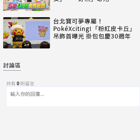
台北寶可夢專屬！
PokéXciting!「粉紅皮卡丘」
吊飾首曝光 掛包包慶30週年
討論區
共有
0
則留言
規範
回覆