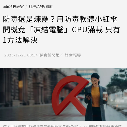
udn科技玩家
社群/APP/網紅
防毒還是煉蠱？用防毒軟體小紅傘
開機竟「凍結電腦」CPU滿載 只有
1方法解決
2023-12-21 09:14
聯合新聞網／ 綜合報導
這個月陸續有用戶遇到安裝最新版本防毒軟體Avira，電腦啟動後發生凍結