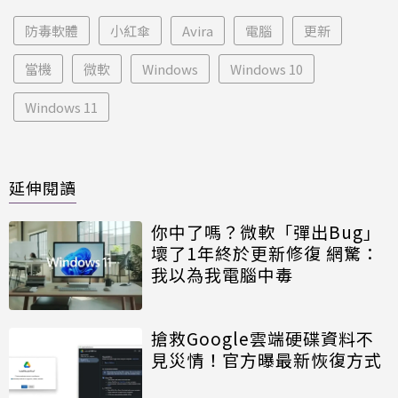
防毒軟體
小紅傘
Avira
電腦
更新
當機
微軟
Windows
Windows 10
Windows 11
延伸閱讀
你中了嗎？微軟「彈出Bug」
壞了1年終於更新修復 網驚：
我以為我電腦中毒
搶救Google雲端硬碟資料不
見災情！官方曝最新恢復方式