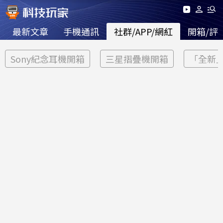
最新文章
手機通訊
社群/APP/網紅
開箱/評
Sony紀念耳機開箱
三星摺疊機開箱
「全新