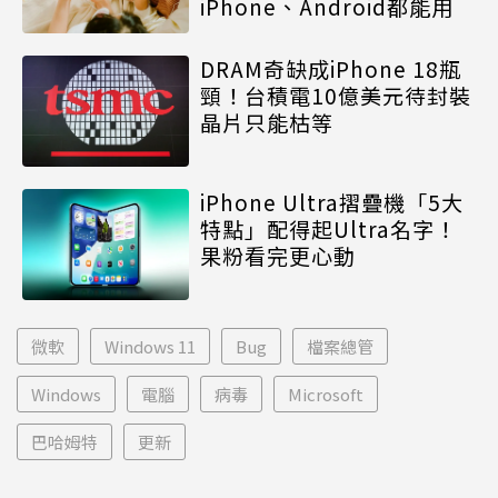
iPhone、Android都能用
DRAM奇缺成iPhone 18瓶
頸！台積電10億美元待封裝
晶片只能枯等
iPhone Ultra摺疊機「5大
特點」配得起Ultra名字！
果粉看完更心動
微軟
Windows 11
Bug
檔案總管
Windows
電腦
病毒
Microsoft
巴哈姆特
更新