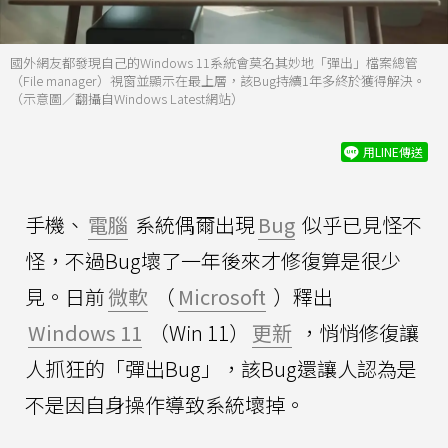
國外網友都發現自己的Windows 11系統會莫名其妙地「彈出」檔案總管
（File manager）視窗並顯示在最上層，該Bug持續1年多終於獲得解決。
（示意圖／翻攝自Windows Latest網站）
用LINE傳送
手機、
電腦
系統偶爾出現
Bug
似乎已見怪不
怪，不過Bug壞了一年後來才修復算是很少
見。日前
微軟
（
Microsoft
）釋出
Windows 11
（Win 11）
更新
，悄悄修復讓
人抓狂的「彈出Bug」，該Bug還讓人認為是
不是因自身操作導致系統壞掉。