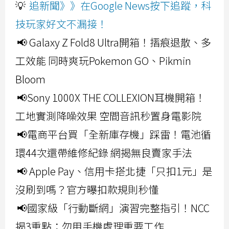
💡
追新聞》》在Google News按下追蹤，科
技玩家好文不漏接！
📢 Galaxy Z Fold8 Ultra開箱！摺痕退散、多
工效能 同時爽玩Pokemon GO、Pikmin
Bloom
📢Sony 1000X THE COLLEXION耳機開箱！
工地實測降噪效果 空間音訊秒置身電影院
📢電商平台買「全新庫存機」踩雷！電池循
環44次還帶維修紀錄 網揭無良賣家手法
📢 Apple Pay、信用卡搭北捷「只扣1元」是
沒刷到嗎？官方曝扣款規則秒懂
📢國家級「行動斷網」演習完整指引！NCC
揭3重點：勿用手機處理重要工作