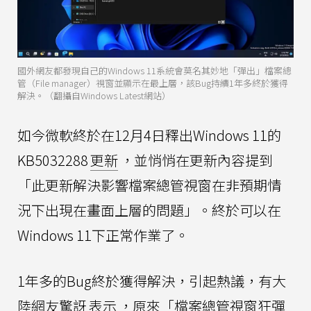
國外網友都發現自己的Windows 11系統會莫名其妙地「彈出」檔案總
管（File manager）視窗並顯示在最上層，該Bug持續1年多終於獲得
解決。（翻攝自Windows Latest網站）
如今微軟終於在12月4日釋出Windows 11的
KB5032288
更新
，並悄悄在更新內容提到
「此更新解決影響檔案總管視窗在非預期情
況下出現在畫面上層的問題」。終於可以在
Windows 11下正常作業了。
1年多的Bug終於獲得解決，引起熱議，有大
陸網友驚訝
表示
，原來「檔案總管視窗狂彈