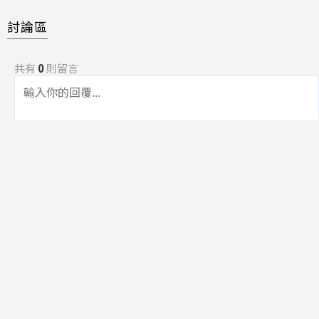
討論區
共有
0
則留言
規範
回覆
還沒有留言，成為第一個發言的人吧！