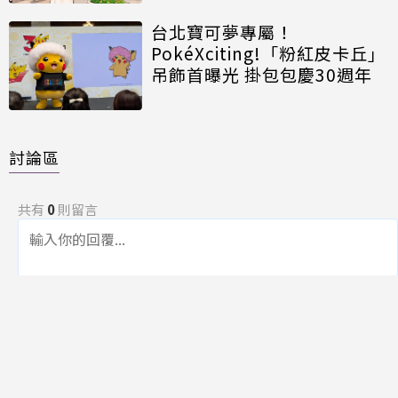
台北寶可夢專屬！
PokéXciting!「粉紅皮卡丘」
吊飾首曝光 掛包包慶30週年
討論區
共有
0
則留言
規範
回覆