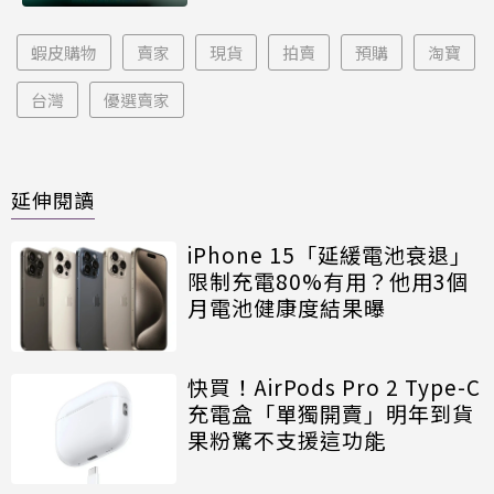
蝦皮購物
賣家
現貨
拍賣
預購
淘寶
台灣
優選賣家
延伸閱讀
iPhone 15「延緩電池衰退」
限制充電80%有用？他用3個
月電池健康度結果曝
快買！AirPods Pro 2 Type-C
充電盒「單獨開賣」明年到貨
果粉驚不支援這功能