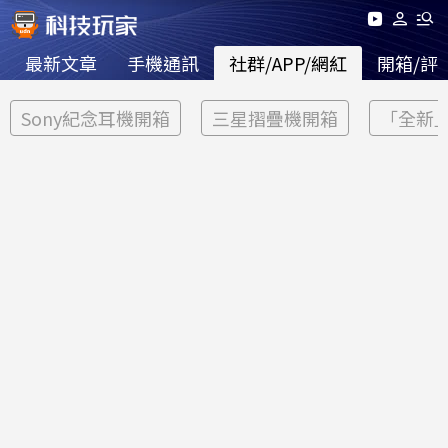
最新文章
手機通訊
社群/APP/網紅
開箱/評
Sony紀念耳機開箱
三星摺疊機開箱
「全新