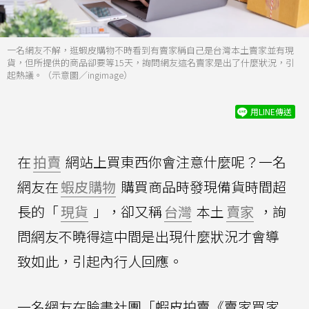
一名網友不解，逛蝦皮購物不時看到有賣家稱自己是台灣本土賣家並有現
貨，但所提供的商品卻要等15天，詢問網友這名賣家是出了什麼狀況，引
起熱議。（示意圖／ingimage）
用LINE傳送
在
拍賣
網站上買東西你會注意什麼呢？一名
網友在
蝦皮購物
購買商品時發現備貨時間超
長的「
現貨
」，卻又稱
台灣
本土
賣家
，詢
問網友不曉得這中間是出現什麼狀況才會導
致如此，引起內行人回應。
一名網友在臉書社團「蝦皮拍賣《賣家買家