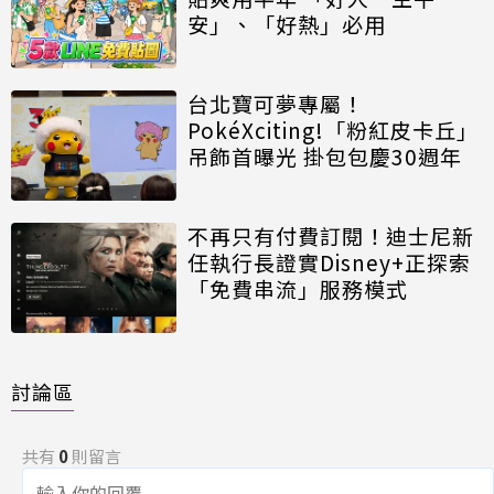
安」、「好熱」必用
台北寶可夢專屬！
PokéXciting!「粉紅皮卡丘」
吊飾首曝光 掛包包慶30週年
不再只有付費訂閱！迪士尼新
任執行長證實Disney+正探索
「免費串流」服務模式
討論區
共有
0
則留言