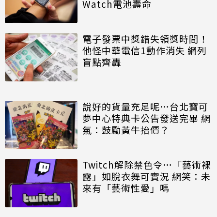
Watch電池壽命
電子發票中獎錯失領獎時間！
他怪中華電信1動作消失 網列
盲點齊轟
說好的貨量充足呢…台北寶可
夢中心特典卡公告發送完畢 網
氣：鼓勵黃牛抬價？
Twitch解除禁色令…「藝術裸
露」如脫衣舞可實況 網笑：未
來有「藝術性愛」嗎