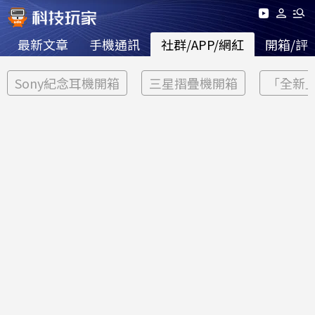
最新文章
手機通訊
社群/APP/網紅
開箱/評
Sony紀念耳機開箱
三星摺疊機開箱
「全新