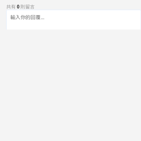
共有
0
則留言
規範
回覆
還沒有留言，成為第一個發言的人吧！
訂閱