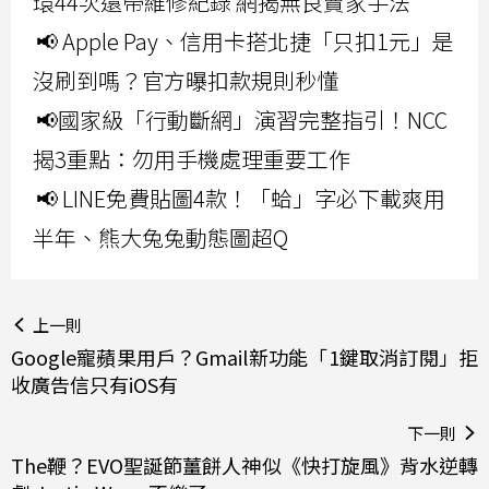
環44次還帶維修紀錄 網揭無良賣家手法
📢 Apple Pay、信用卡搭北捷「只扣1元」是
沒刷到嗎？官方曝扣款規則秒懂
📢國家級「行動斷網」演習完整指引！NCC
揭3重點：勿用手機處理重要工作
📢 LINE免費貼圖4款！「蛤」字必下載爽用
半年、熊大兔兔動態圖超Q
上一則
Google寵蘋果用戶？Gmail新功能「1鍵取消訂閱」拒
收廣告信只有iOS有
下一則
The鞭？EVO聖誕節薑餅人神似《快打旋風》背水逆轉