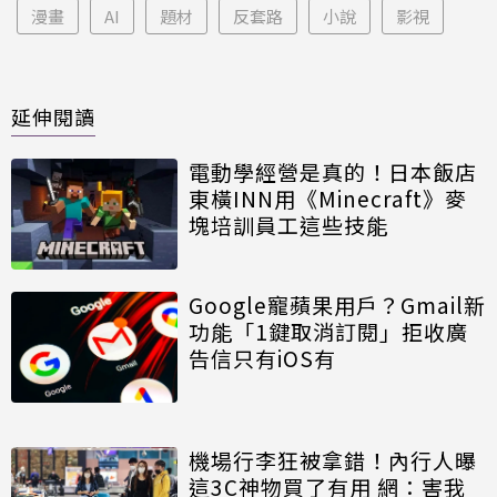
漫畫
AI
題材
反套路
小說
影視
延伸閱讀
電動學經營是真的！日本飯店
東橫INN用《Minecraft》麥
塊培訓員工這些技能
Google寵蘋果用戶？Gmail新
功能「1鍵取消訂閱」拒收廣
告信只有iOS有
機場行李狂被拿錯！內行人曝
這3C神物買了有用 網：害我