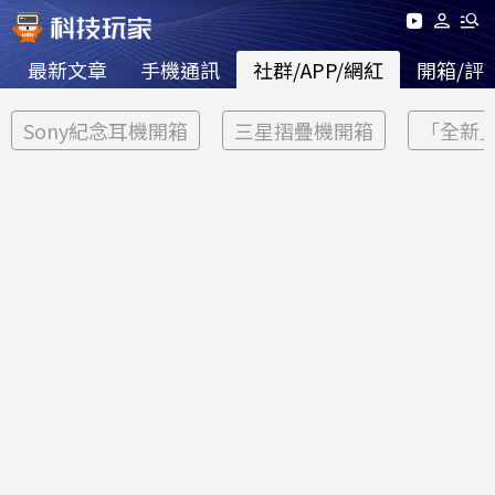
最新文章
手機通訊
社群/APP/網紅
開箱/評
Sony紀念耳機開箱
三星摺疊機開箱
「全新