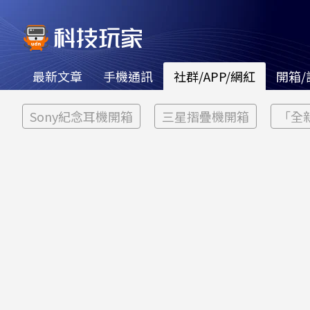
最新文章
手機通訊
社群/APP/網紅
開箱/
Sony紀念耳機開箱
三星摺疊機開箱
「全