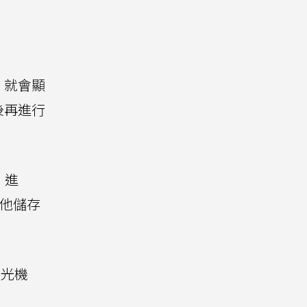
，就會顯
後再進行
）進
其他儲存
時光機