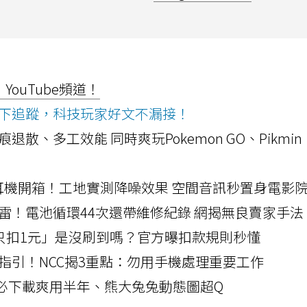
ouTube頻道！
ws按下追蹤，科技玩家好文不漏接！
a開箱！摺痕退散、多工效能 同時爽玩Pokemon GO、Pikmin
LLEXION耳機開箱！工地實測降噪效果 空間音訊秒置身電影
雷！電池循環44次還帶維修紀錄 網揭無良賣家手法
北捷「只扣1元」是沒刷到嗎？官方曝扣款規則秒懂
指引！NCC揭3重點：勿用手機處理重要工作
」字必下載爽用半年、熊大兔兔動態圖超Q