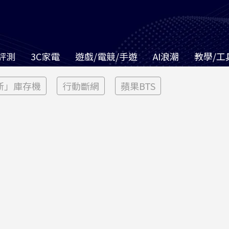
評測
3C家電
遊戲/電競/手遊
AI浪潮
教學/工
新」庫存機
行動斷網
蘋果BTS