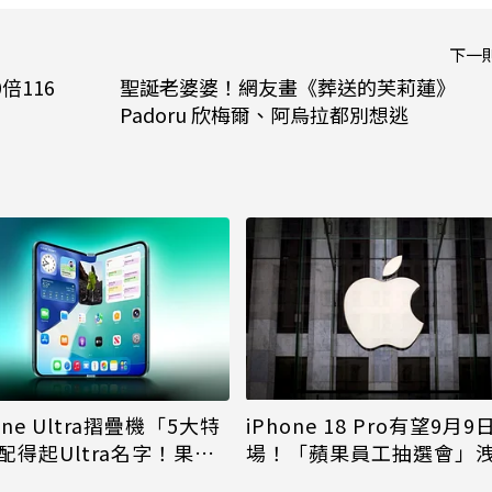
下一
倍116
聖誕老婆婆！網友畫《葬送的芙莉蓮》
Padoru 欣梅爾、阿烏拉都別想逃
iPhone 18 Pro有望9月9
one Ultra摺疊機「5大特
場！「蘋果員工抽選會」
配得起Ultra名字！果粉
倪
更心動