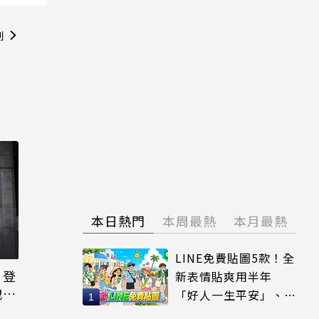
則
本日熱門
本周最熱
本月最熱
LINE免費貼圖5款！全
日登
新表情貼爽用半年
洩端
「好人一生平安」、
「好熱」必用