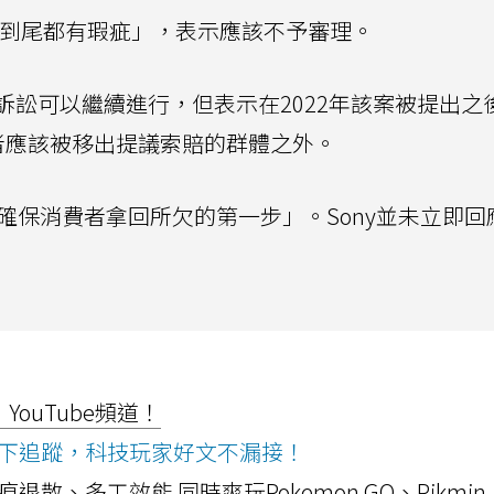
頭到尾都有瑕疵」，表示應該不予審理。
訟可以繼續進行，但表示在2022年該案被提出之
買的消費者應該被移出提議索賠的群體之外。
確保消費者拿回所欠的第一步」。Sony並未立即回
ouTube頻道！
ws按下追蹤，科技玩家好文不漏接！
a開箱！摺痕退散、多工效能 同時爽玩Pokemon GO、Pikmin