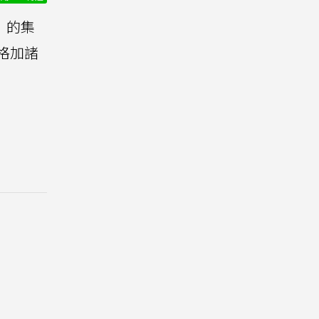
）的集
格加諸