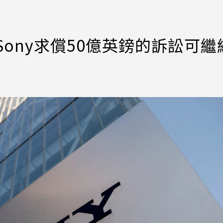
ony求償50億英鎊的訴訟可繼