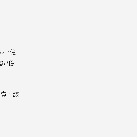
2.3億
63億
買賣，該