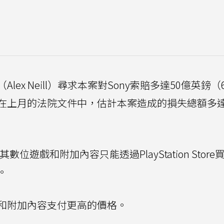
x Neill）尋求本案對Sony索賠多達50億英鎊（6
在上月的法院文件中，估計本案造成的損失總額多達
位遊戲和附加內容只能透過PlayStation Store
。
和附加內容支付更高的價格。