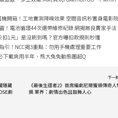
LLEXION耳機開箱！工地實測降噪效果 空間音訊秒置身電影
雷！電池循環44次還帶維修紀錄 網揭無良賣家手法
北捷「只扣1元」是沒刷到嗎？官方曝扣款規則秒懂
指引！NCC揭3重點：勿用手機處理重要工作
」字必下載爽用半年、熊大兔兔動態圖超Q
下一
藏隱藏
《最後生還者2》首席編劇尼爾獲頒傳奇人
OSE劇
獎 業界：劇情出色且鼓舞人心