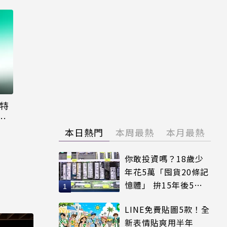
大特
粉
本日熱門
本周最熱
本月最熱
你敢投資嗎？18歲少
年花5萬「囤貨20條記
憶體」 拚15年後5倍
賣出
LINE免費貼圖5款！全
新表情貼爽用半年