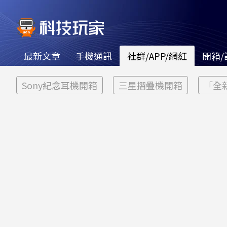
最新文章
手機通訊
社群/APP/網紅
開箱/
Sony紀念耳機開箱
三星摺疊機開箱
「全