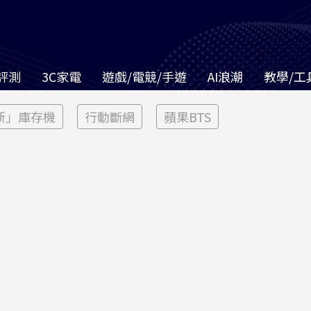
評測
3C家電
遊戲/電競/手遊
AI浪潮
教學/工
新」庫存機
行動斷網
蘋果BTS