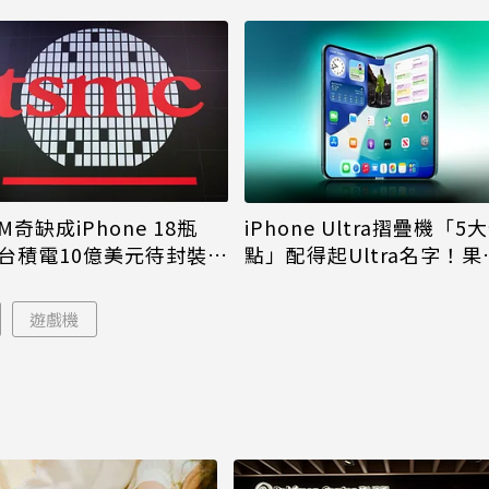
M奇缺成iPhone 18瓶
iPhone Ultra摺疊機「5
台積電10億美元待封裝晶
點」配得起Ultra名字！果
能枯等
看完更心動
遊戲機