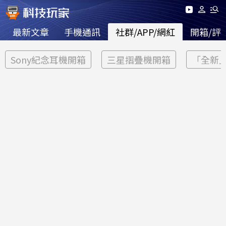
最新文章
手機通訊
社群/APP/網紅
開箱/評
Sony紀念耳機開箱
三星摺疊機開箱
「全新