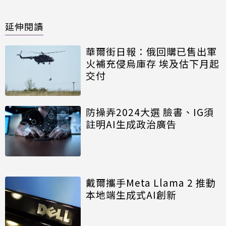
延伸閱讀
華爾街日報：俄回購已售出軍
火補充侵烏庫存 埃及估下月起
交付
防操弄2024大選 臉書、IG須
註明AI生成政治廣告
戴爾攜手Meta Llama 2 推動
本地端生成式AI創新