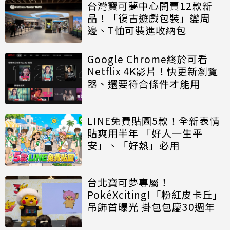
台灣寶可夢中心開賣12款新
品！「復古遊戲包裝」變周
邊、T恤可裝進收納包
Google Chrome終於可看
Netflix 4K影片！快更新瀏覽
器、還要符合條件才能用
LINE免費貼圖5款！全新表情
貼爽用半年 「好人一生平
安」、「好熱」必用
台北寶可夢專屬！
PokéXciting!「粉紅皮卡丘」
吊飾首曝光 掛包包慶30週年