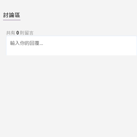
討論區
共有
0
則留言
規範
回覆
還沒有留言，成為第一個發言的人吧！