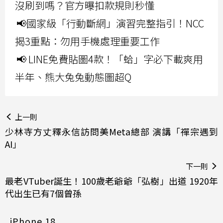
沒刷到嗎？官方曝扣款規則秒懂
📢國家級「行動斷網」演習完整指引！NCC
揭3重點：勿用手機處理重要工作
📢 LINE免費貼圖4款！「蛤」字必下載爽用
半年、熊大兔兔動態圖超Q
上一則
少林寺方丈釋永信訪問美Meta總部 演講「禪宗遇到
AI」
下一則
最老VTuber誕生！100歲老爺爺「弘樹」出道 1920年
代出生已有7個曾孫
iPhone 18