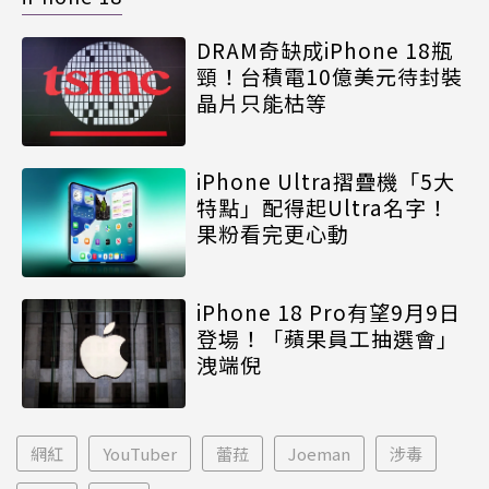
DRAM奇缺成iPhone 18瓶
頸！台積電10億美元待封裝
晶片只能枯等
iPhone Ultra摺疊機「5大
特點」配得起Ultra名字！
果粉看完更心動
iPhone 18 Pro有望9月9日
登場！「蘋果員工抽選會」
洩端倪
網紅
YouTuber
蕾菈
Joeman
涉毒