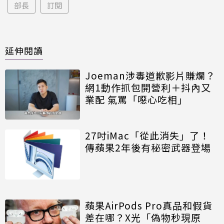
部長
訂閱
延伸閱讀
Joeman涉毒道歉影片賺爛？
網1動作抓包開營利＋抖內又
業配 氣罵「噁心吃相」
27吋iMac「從此消失」了！
傳蘋果2年後有秘密武器登場
蘋果AirPods Pro真品和假貨
差在哪？X光「偽物秒現原