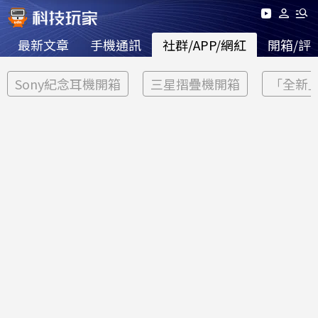
最新文章
手機通訊
社群/APP/網紅
開箱/評
Sony紀念耳機開箱
三星摺疊機開箱
「全新