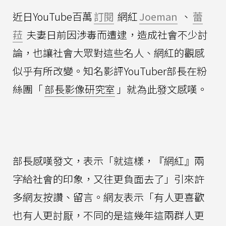
近日YouTube百萬
訂閱
網紅
Joeman
、
蕾
菈
夫妻日前因涉毒而遭逮，造成社會不少討
論，也讓社會大眾對這些名人、網紅的觀感
似乎有所改變。知名影評YouTuber部長在粉
絲團「
部長影像研究室
」就為此發文感嘆。
部長感嘆發文，表示「就這樣，『網紅』兩
字給社會的印象，又往更負面去了」引來許
多網友按讚、留言。網友表示「有人更喜歡
也有人更討厭，不同的是這幾年這兩群人更