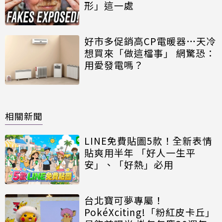
形」這一處
好市多促銷高CP電暖器…天冷
想買來「做這檔事」 網驚恐：
用愛發電嗎？
相關新聞
LINE免費貼圖5款！全新表情
貼爽用半年 「好人一生平
安」、「好熱」必用
台北寶可夢專屬！
PokéXciting!「粉紅皮卡丘」