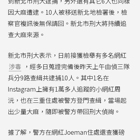
到新北市刑大逮捕，另外還有其它6人也同樣
因大麻遭逮。10人被移送新北地檢署後，檢
察官複訊後無保請回。新北市刑大將持續追
查大麻來源。
新北市刑大表示，日前接獲檢舉有多名網紅
涉毒
，經多日蒐證完備後昨天上午由偵三隊
兵分9路查緝共逮捕10人。其中1名在
Instagram上擁有1萬多人追蹤的小網紅周
沅，也在三重住處被警方登門查緝，當場起
出少量大麻，隨即被警方帶回刑大偵詢。
據了解，警方在網紅Joeman住處還查獲磅