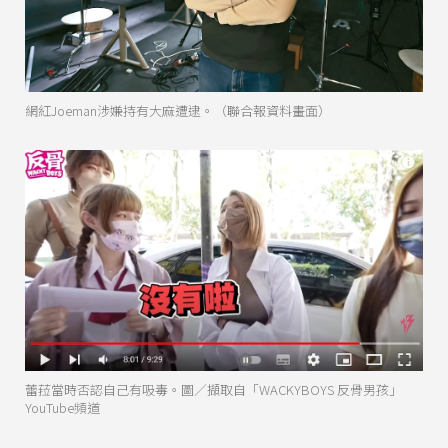
網紅Joeman涉嫌持有大麻遭逮。（聯合報資料畫面）
蕾菈當時否認自己有吸毒。圖／擷取自「WACKYBOYS 反骨男孩」
YouTube頻道