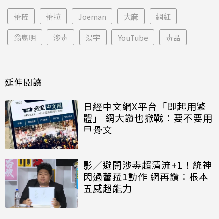
蕾菈
蕾拉
Joeman
大麻
網紅
翁雋明
涉毒
湯宇
YouTube
毒品
延伸閱讀
日經中文網X平台「即起用繁
體」 網大讚也掀戰：要不要用
甲骨文
影／避開涉毒超清流+1！統神
閃過蕾菈1動作 網再讚：根本
五感超能力