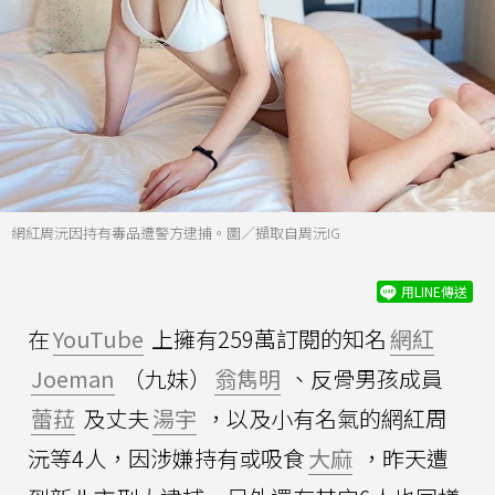
網紅周沅因持有毒品遭警方逮捕。圖／擷取自周沅IG
用LINE傳送
在
YouTube
上擁有259萬訂閱的知名
網紅
Joeman
（九妹）
翁雋明
、反骨男孩成員
蕾菈
及丈夫
湯宇
，以及小有名氣的網紅周
沅等4人，因涉嫌持有或吸食
大麻
，昨天遭