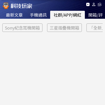
最新文章
手機通訊
社群/APP/網紅
開箱/評
Sony紀念耳機開箱
三星摺疊機開箱
「全新