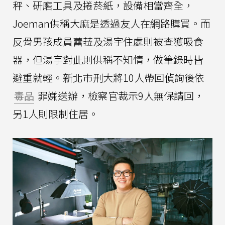
秤、研磨工具及捲菸紙，設備相當齊全，
Joeman供稱大麻是透過友人在網路購買。而
反骨男孩成員蕾菈及湯宇住處則被查獲吸食
器，但湯宇對此則供稱不知情，做筆錄時皆
避重就輕。新北市刑大將10人帶回偵詢後依
毒品
罪嫌送辦，檢察官裁示9人無保請回，
另1人則限制住居。