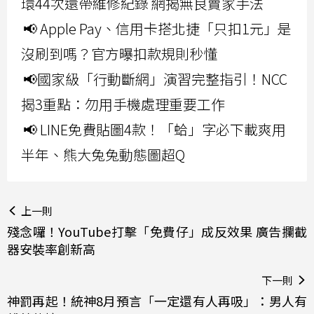
環44次還帶維修紀錄 網揭無良賣家手法
📢 Apple Pay、信用卡搭北捷「只扣1元」是
沒刷到嗎？官方曝扣款規則秒懂
📢國家級「行動斷網」演習完整指引！NCC
揭3重點：勿用手機處理重要工作
📢 LINE免費貼圖4款！「蛤」字必下載爽用
半年、熊大兔兔動態圖超Q
上一則
殘念囉！YouTube打擊「免費仔」成反效果 廣告攔截
器安裝率創新高
下一則
神罰再起！統神8月預言「一定還有人再吸」：男人有