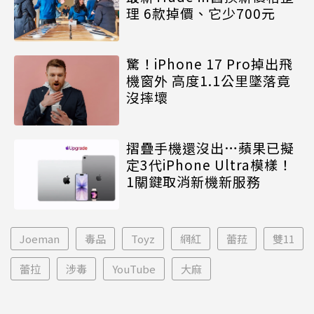
理 6款掉價、它少700元
驚！iPhone 17 Pro掉出飛
機窗外 高度1.1公里墜落竟
沒摔壞
摺疊手機還沒出…蘋果已擬
定3代iPhone Ultra模樣！
1關鍵取消新機新服務
Joeman
毒品
Toyz
網紅
蕾菈
雙11
蕾拉
涉毒
YouTube
大麻