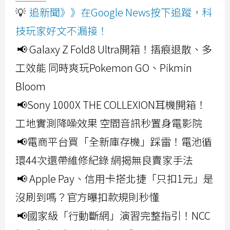
💡
追新聞》》在Google News按下追蹤，科
技玩家好文不漏接！
📢 Galaxy Z Fold8 Ultra開箱！摺痕退散、多
工效能 同時爽玩Pokemon GO、Pikmin
Bloom
📢Sony 1000X THE COLLEXION耳機開箱！
工地實測降噪效果 空間音訊秒置身電影院
📢電商平台買「全新庫存機」踩雷！電池循
環44次還帶維修紀錄 網揭無良賣家手法
📢 Apple Pay、信用卡搭北捷「只扣1元」是
沒刷到嗎？官方曝扣款規則秒懂
📢國家級「行動斷網」演習完整指引！NCC