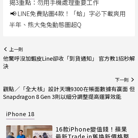
揭3重點：勿用手機處理重要工作
📢 LINE免費貼圖4款！「蛤」字必下載爽用
半年、熊大兔兔動態圖超Q
上一則
他驚呼沒加蝦皮Line卻收「到貨通知」 官方教1招秒解
決
下一則
觀點／「全大核」設計天璣9300在帳面數據有贏面 但
Snapdragon 8 Gen 3則以細分調整提高運算效能
iPhone 18
16款iPhone變值錢！蘋果
最新Trade in舊換新價格整