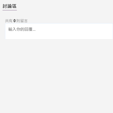
討論區
共有
0
則留言
規範
回覆
還沒有留言，成為第一個發言的人吧！