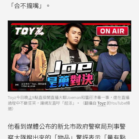
「合不攏嘴」。
Toyz今日晚上9點直接開直播大聊Joeman和蕾菈涉毒一事，還在直播
過程中不斷狂笑，讓網友直呼「超派」。（翻攝自
Toyz
的YouTube頻
道）
他看到媒體公布的新北市政府警察局刑事警
察大隊搜出來的「物品」驚訝表示「量有點