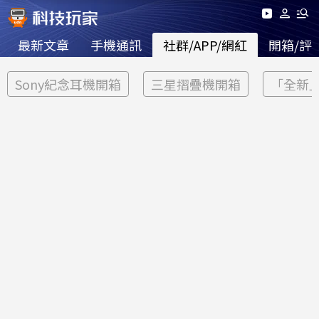
最新文章
手機通訊
社群/APP/網紅
開箱/評
Sony紀念耳機開箱
三星摺疊機開箱
「全新