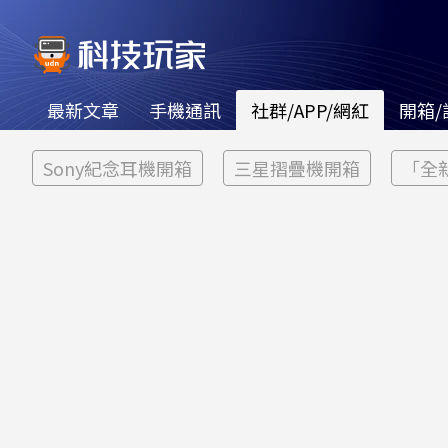
最新文章
手機通訊
社群/APP/網紅
開箱/
Sony紀念耳機開箱
三星摺疊機開箱
「全