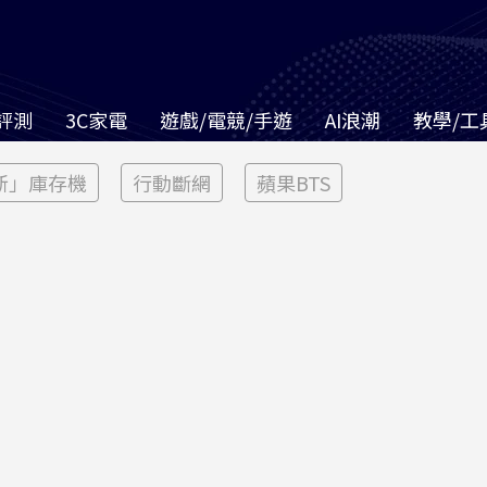
評測
3C家電
遊戲/電競/手遊
AI浪潮
教學/工
新」庫存機
行動斷網
蘋果BTS