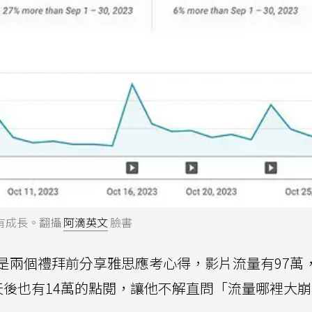
有成長。翻攝
阿滴英文
臉書
是兩個禮拜前分享雅思應考心得，影片流量有97萬
天後也有14萬的點閱，讓他不解直問「流量哪裡大崩