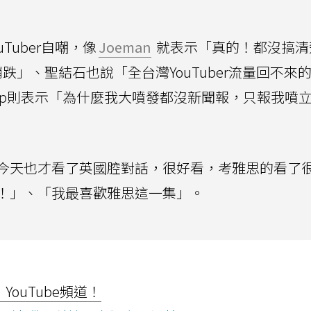
Tuber自嘲，像
Joeman
就表示「真的！都沒搞清
道大崩跌」、聖結石也說「全台灣YouTuber流量回不來
ap則表示「為什麼我大噴發都沒新聞報，只報我噴
今天也才看了英國腔對話，很好看，考雅思的看了
！」、「我最喜歡雅思這一集」。
ouTube頻道！