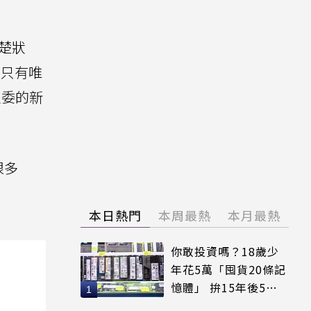
楚狀
的只有唯
立委的新
很多
本日熱門
本周最熱
本月最熱
你敢投資嗎？18歲少
年花5萬「囤貨20條記
憶體」 拚15年後5倍
賣出