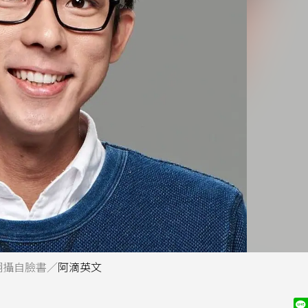
翻攝自臉書／
阿滴英文