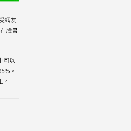
受網友
也在臉書
中可以
35%。
上。