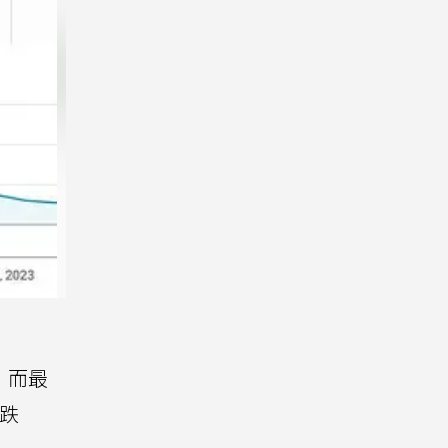
，而最
跌