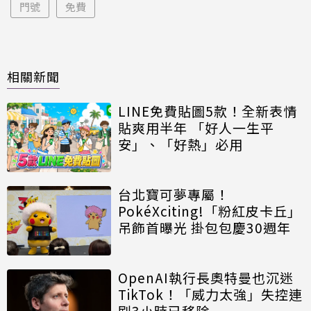
門號
免費
相關新聞
LINE免費貼圖5款！全新表情
貼爽用半年 「好人一生平
安」、「好熱」必用
台北寶可夢專屬！
PokéXciting!「粉紅皮卡丘」
吊飾首曝光 掛包包慶30週年
OpenAI執行長奧特曼也沉迷
TikTok！「威力太強」失控連
刷3小時已移除