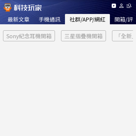
最新文章
手機通訊
社群/APP/網紅
開箱/評
Sony紀念耳機開箱
三星摺疊機開箱
「全新