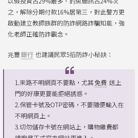
以假投資占29%最多、釣魚簡訊占24%次
之，解除分期付款16%居第三，對此警方更
啟動建立教師族群的防詐網路詐騙知能，強
化老師正確防詐觀念。
兆豐
銀行
也建議民眾5招防詐小秘訣：
1.來路不明網頁不要點，尤其
免費
送上
門的好康更要能拒絕誘惑。
2.保管卡號及OTP密碼，不要隨便輸入在
不明網頁上。
3.切勿儲存卡號在網站上，購物繳費都
請搜尋正式官方網站再進入。