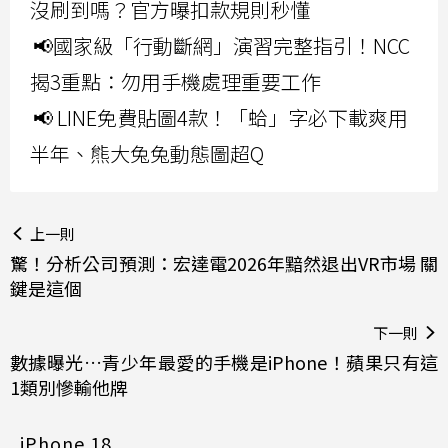
沒刷到嗎？官方曝扣款規則秒懂
📢國家級「行動斷網」演習完整指引！NCC
揭3重點：勿用手機處理重要工作
📢 LINE免費貼圖4款！「蛤」字必下載爽用
半年、熊大兔兔動態圖超Q
上一則
驚！分析公司預測：宏達電2026年黯然退出VR市場 關
鍵是這個
下一則
數據曝光…青少年最愛的手機是iPhone！蘋果只有這
1類別慘輸他牌
iPhone 18