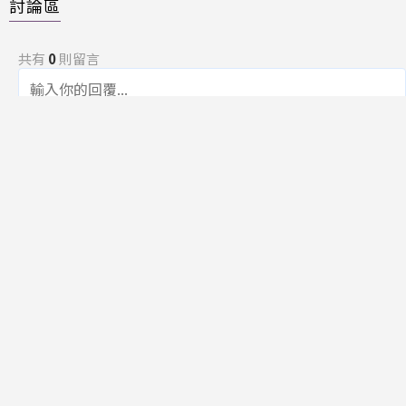
討論區
共有
0
則留言
規範
回覆
還沒有留言，成為第一個發言的人吧！