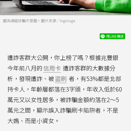
圖為網路詐騙示意圖。圖片來源／Ingimage
用LINE傳送
遭詐客群大公開，你上榜了嗎？根據兆豐銀
今年前八月的
信用卡
遭詐客群的大數據分
析，發現遭詐、被
盜刷
者，有53%都是北部
持卡人，年齡層都落在3字頭，年收入低於60
萬元又以女性居多，被詐騙金額約落在2～5
萬元之間，顯示誤入詐騙刷卡陷阱者，不是
大媽、而是小資女。