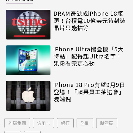
DRAM奇缺成iPhone 18瓶
頸！台積電10億美元待封裝
晶片只能枯等
iPhone Ultra摺疊機「5大
特點」配得起Ultra名字！
果粉看完更心動
iPhone 18 Pro有望9月9日
登場！「蘋果員工抽選會」
洩端倪
詐騙集團
信用卡
銀行
盜刷
驗證碼