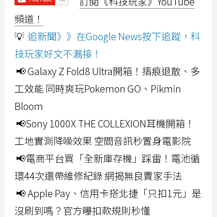
訂閱《科技玩家》YouTube
頻道！
💡
追新聞》》在Google News按下追蹤，科
技玩家好文不漏接！
📢 Galaxy Z Fold8 Ultra開箱！摺痕退散、多
工效能 同時爽玩Pokemon GO、Pikmin
Bloom
📢Sony 1000X THE COLLEXION耳機開箱！
工地實測降噪效果 空間音訊秒置身電影院
📢電商平台買「全新庫存機」踩雷！電池循
環44次還帶維修紀錄 網揭無良賣家手法
📢 Apple Pay、信用卡搭北捷「只扣1元」是
沒刷到嗎？官方曝扣款規則秒懂