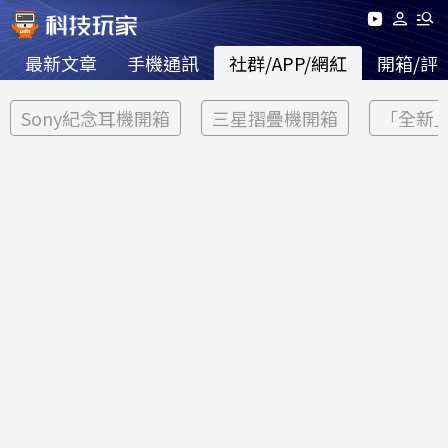
最新文章
手機通訊
社群/APP/網紅
開箱/評
Sony紀念耳機開箱
三星摺疊機開箱
「全新