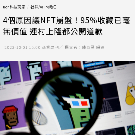
udn科技玩家
社群/APP/網紅
4個原因讓NFT崩盤！95％收藏已毫
無價值 連村上隆都公開道歉
2023-10-01 15:00
商業周刊／ 撰文者：陳育晟 編譯