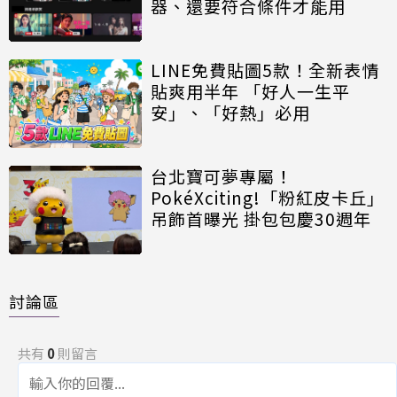
器、還要符合條件才能用
LINE免費貼圖5款！全新表情
貼爽用半年 「好人一生平
安」、「好熱」必用
台北寶可夢專屬！
PokéXciting!「粉紅皮卡丘」
吊飾首曝光 掛包包慶30週年
討論區
共有
0
則留言