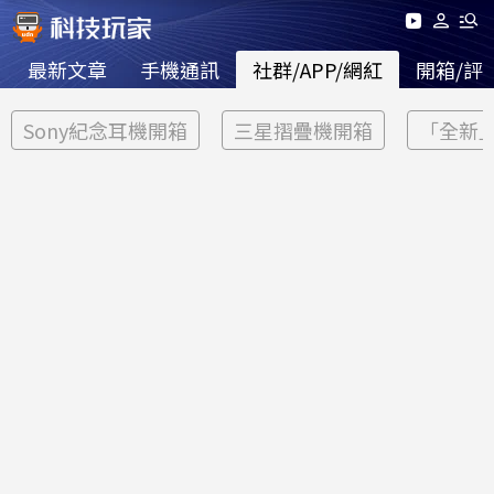
最新文章
手機通訊
社群/APP/網紅
開箱/評
Sony紀念耳機開箱
三星摺疊機開箱
「全新