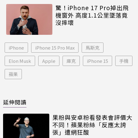
驚！iPhone 17 Pro掉出飛
機窗外 高度1.1公里墜落竟
沒摔壞
iPhone
iPhone 15 Pro Max
馬斯克
Elon Musk
Apple
庫克
iPhone 15
手機
蘋果
延伸閱讀
果粉與安卓粉看發表會評價大
不同！蘋果粉絲「反應太誇
張」遭網狂酸