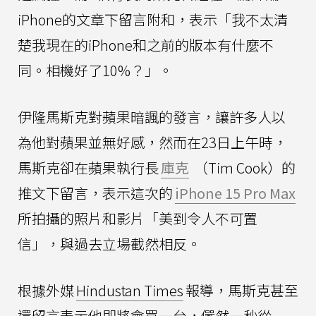
iPhone的文章下留言附和，表示「我不太清
楚我現在的iPhone和之前的版本有什麼不
同。相機好了10%？」。
伊隆馬斯克對蘋果暗諷的發言，讓許多人以
為他對蘋果並無好感，然而在23日上午時，
馬斯克卻在蘋果執行長
庫克
（Tim Cook）的
推文下留言，表示這次的
iPhone 15 Pro Max
所拍攝的照片和影片「美到令人不可置
信」，與過去立場截然相反。
根據外媒
Hindustan Times
報導，馬斯克甚至
還留言表示他即將會買一台，儼然一秒從