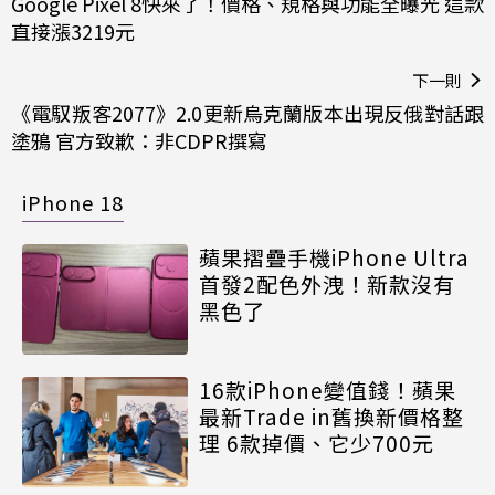
Google Pixel 8快來了！價格、規格與功能全曝光 這款
直接漲3219元
下一則
《電馭叛客2077》2.0更新烏克蘭版本出現反俄對話跟
塗鴉 官方致歉：非CDPR撰寫
iPhone 18
蘋果摺疊手機iPhone Ultra
首發2配色外洩！新款沒有
黑色了
16款iPhone變值錢！蘋果
最新Trade in舊換新價格整
理 6款掉價、它少700元