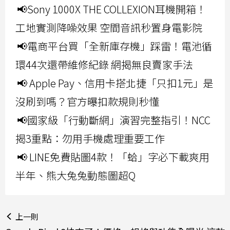
📢Sony 1000X THE COLLEXION耳機開箱！
工地實測降噪效果 空間音訊秒置身電影院
📢電商平台買「全新庫存機」踩雷！電池循
環44次還帶維修紀錄 網揭無良賣家手法
📢 Apple Pay、信用卡搭北捷「只扣1元」是
沒刷到嗎？官方曝扣款規則秒懂
📢國家級「行動斷網」演習完整指引！NCC
揭3重點：勿用手機處理重要工作
📢 LINE免費貼圖4款！「蛤」字必下載爽用
半年、熊大兔兔動態圖超Q
上一則