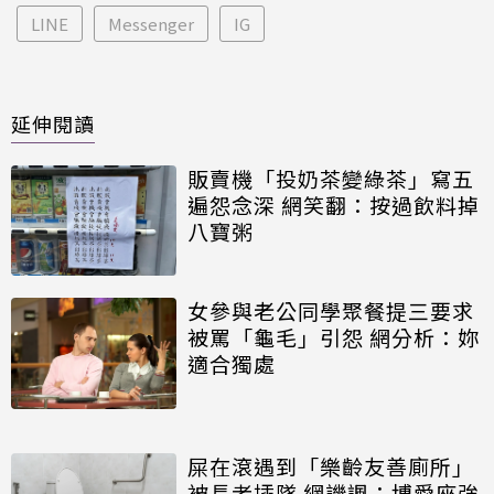
LINE
Messenger
IG
延伸閱讀
販賣機「投奶茶變綠茶」寫五
遍怨念深 網笑翻：按過飲料掉
八寶粥
女參與老公同學聚餐提三要求
被罵「龜毛」引怨 網分析：妳
適合獨處
屎在滾遇到「樂齡友善廁所」
被長者插隊 網譏諷：博愛座強