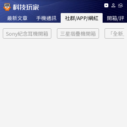
最新文章
手機通訊
社群/APP/網紅
開箱/評
Sony紀念耳機開箱
三星摺疊機開箱
「全新