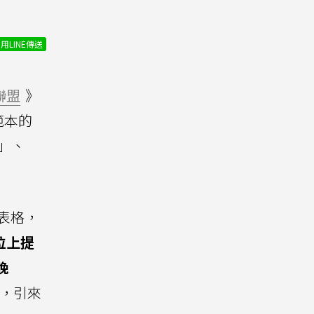
用LINE傳送
聯盟
》
範本的
」、
表格，
位上提
晚
」，引來