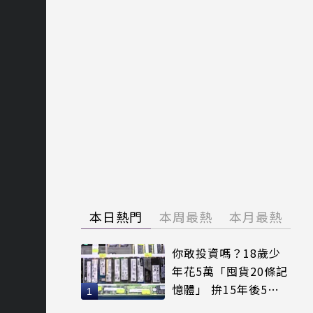
本日熱門
本周最熱
本月最熱
你敢投資嗎？18歲少
年花5萬「囤貨20條記
憶體」 拚15年後5倍
賣出