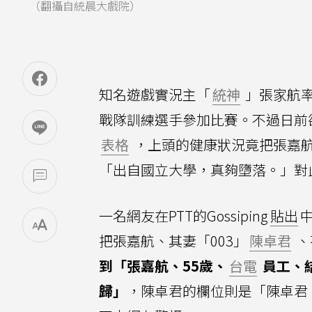
（翻攝自統晨大戲院）
知名遊戲實況主「
統神
」張家航
戰隊訓練選手參加比賽。不過日前
表格
，上頭的健康狀況竟把張嘉
「出自國立大學，真夠墮落。」對
一名網友在PTT的Gossiping
貼出
把張嘉航、其妻「003」
陳卓君
、
到「張嘉航、55歲、
台電
員工、
歸」
，陳卓君的欄位則是「陳卓君