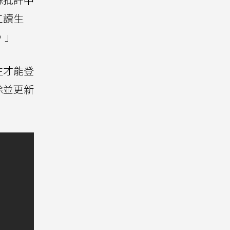
工讀生
。」
生才能登
除並更新