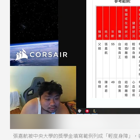
張嘉航被中央大學的獎學金填寫範例列成「輕度身障」，