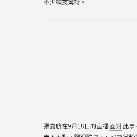
不少網友驚訝。
張嘉航在9月18日的直播
面對
此事
走不太動，腳很酸啦。」也讓鐵粉