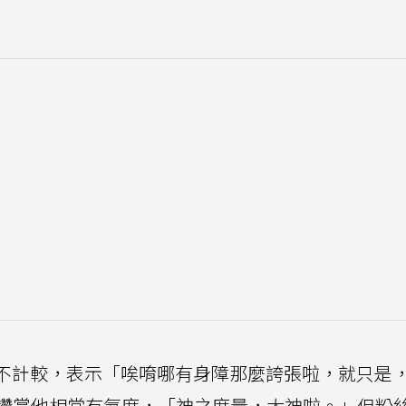
不計較，表示「唉唷哪有身障那麼誇張啦，就只是
讚賞他相當有氣度，「神之度量，太神啦。」但粉