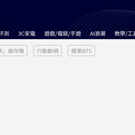
評測
3C家電
遊戲/電競/手遊
AI浪潮
教學/工
新」庫存機
行動斷網
蘋果BTS