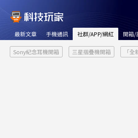
最新文章
手機通訊
社群/APP/網紅
開箱/
Sony紀念耳機開箱
三星摺疊機開箱
「全