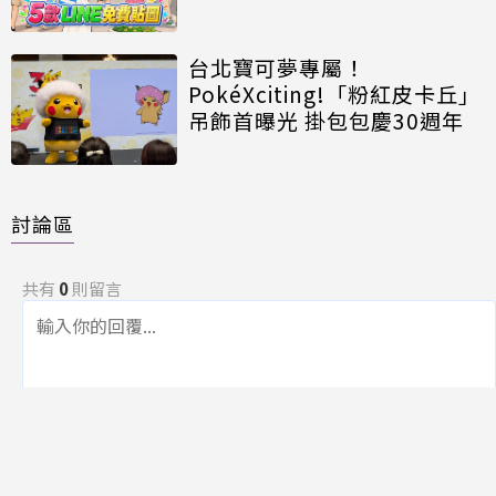
台北寶可夢專屬！
PokéXciting!「粉紅皮卡丘」
吊飾首曝光 掛包包慶30週年
討論區
共有
0
則留言
規範
回覆