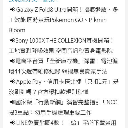
📢 Galaxy Z Fold8 Ultra開箱！摺痕退散、多
工效能 同時爽玩Pokemon GO、Pikmin
Bloom
📢Sony 1000X THE COLLEXION耳機開箱！
工地實測降噪效果 空間音訊秒置身電影院
📢電商平台買「全新庫存機」踩雷！電池循
環44次還帶維修紀錄 網揭無良賣家手法
📢 Apple Pay、信用卡搭北捷「只扣1元」是
沒刷到嗎？官方曝扣款規則秒懂
📢國家級「行動斷網」演習完整指引！NCC
揭3重點：勿用手機處理重要工作
📢 LINE免費貼圖4款！「蛤」字必下載爽用