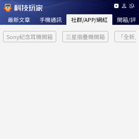
最新文章
手機通訊
社群/APP/網紅
開箱/評
Sony紀念耳機開箱
三星摺疊機開箱
「全新