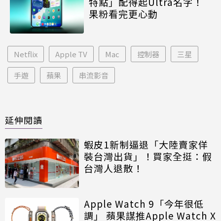
特點」配得起Ultra名字！
果粉看完更心動
Netflix
Apple TV
Mac
控制器
三星
手遊
蘋果
串流影音
延伸閱讀
蝦皮1新制逼退「大陸賣家佯
裝台灣出貨」！買家全挺：假
台灣人退散！
Apple Watch 9「今年很低
調」 蘋果謀推Apple Watch X