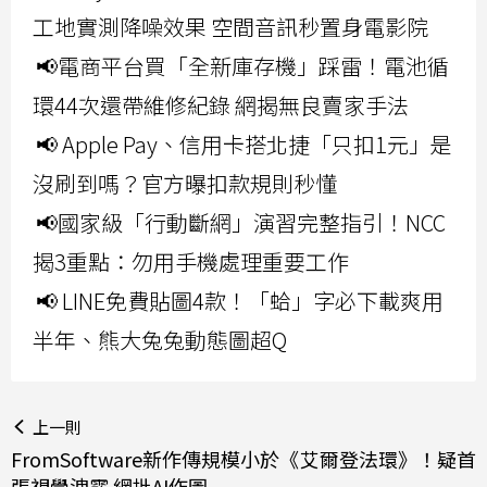
工地實測降噪效果 空間音訊秒置身電影院
📢電商平台買「全新庫存機」踩雷！電池循
環44次還帶維修紀錄 網揭無良賣家手法
📢 Apple Pay、信用卡搭北捷「只扣1元」是
沒刷到嗎？官方曝扣款規則秒懂
📢國家級「行動斷網」演習完整指引！NCC
揭3重點：勿用手機處理重要工作
📢 LINE免費貼圖4款！「蛤」字必下載爽用
半年、熊大兔兔動態圖超Q
上一則
FromSoftware新作傳規模小於《艾爾登法環》！疑首
張視覺洩露 網批AI作圖