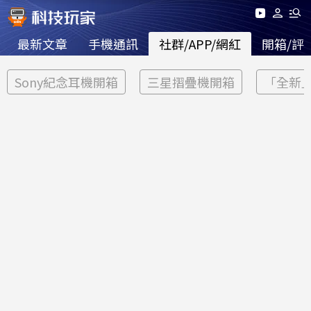
最新文章
手機通訊
社群/APP/網紅
開箱/評
Sony紀念耳機開箱
三星摺疊機開箱
「全新