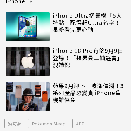
iPhone 18
iPhone Ultra摺疊機「5大
特點」配得起Ultra名字！
果粉看完更心動
iPhone 18 Pro有望9月9日
登場！「蘋果員工抽選會」
洩端倪
蘋果9月迎下一波漲價潮！3
系列產品恐變貴 iPhone舊
機難倖免
寶可夢
Pokemon Sleep
APP