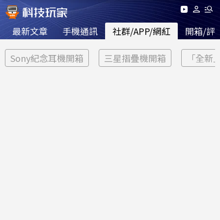
最新文章
手機通訊
社群/APP/網紅
開箱/評
Sony紀念耳機開箱
三星摺疊機開箱
「全新