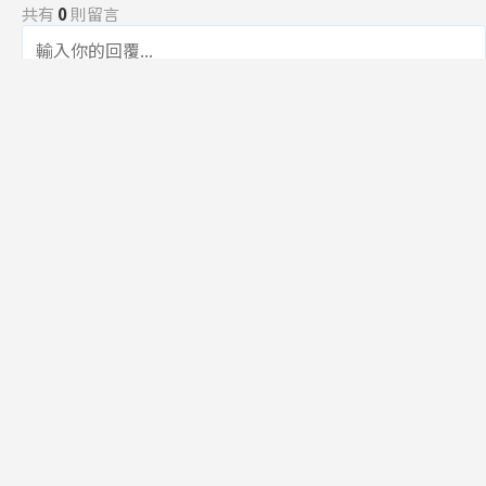
共有
0
則留言
規範
回覆
還沒有留言，成為第一個發言的人吧！
訂閱