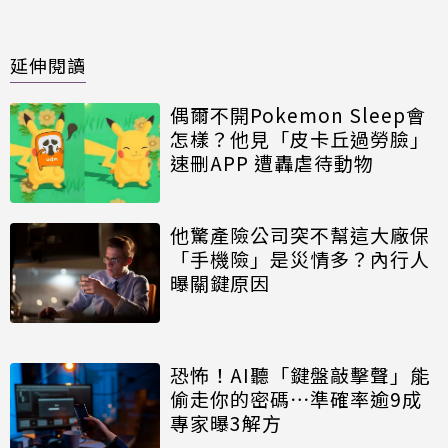
延伸閱讀
偶爾不開Pokemon Sleep會
怎樣？他見「皮卡丘過勞臉」
速刪APP 遭轟虐待動物
他驚產險公司突不幫這大廠保
「手機險」是災情多？內行人
曝關鍵原因
恐怖！AI聽「鍵盤敲擊聲」能
偷走你的密碼⋯準確率逾9成
專家曝3解方