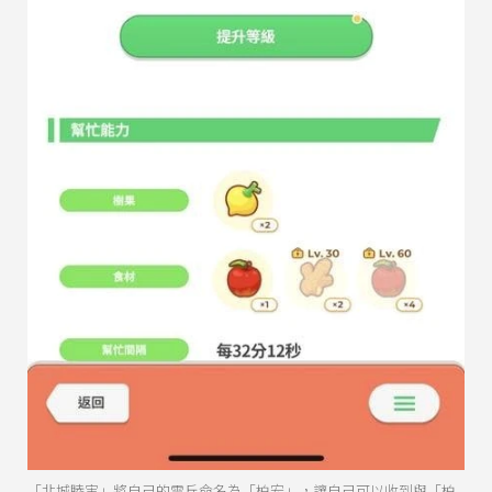
「北城睦実」將自己的雷丘命名為「柏宏」，讓自己可以收到與「柏