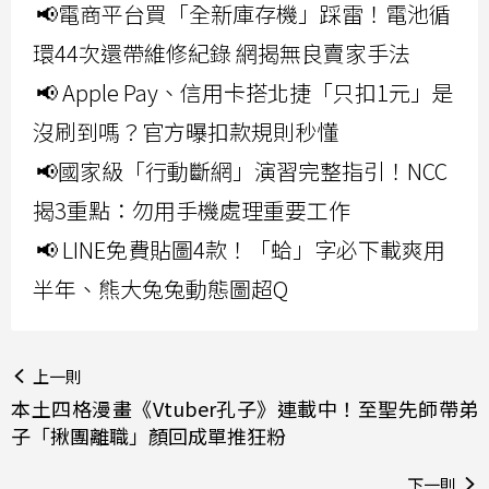
📢電商平台買「全新庫存機」踩雷！電池循
環44次還帶維修紀錄 網揭無良賣家手法
📢 Apple Pay、信用卡搭北捷「只扣1元」是
沒刷到嗎？官方曝扣款規則秒懂
📢國家級「行動斷網」演習完整指引！NCC
揭3重點：勿用手機處理重要工作
📢 LINE免費貼圖4款！「蛤」字必下載爽用
半年、熊大兔兔動態圖超Q
上一則
本土四格漫畫《Vtuber孔子》連載中！至聖先師帶弟
子「揪團離職」顏回成單推狂粉
下一則