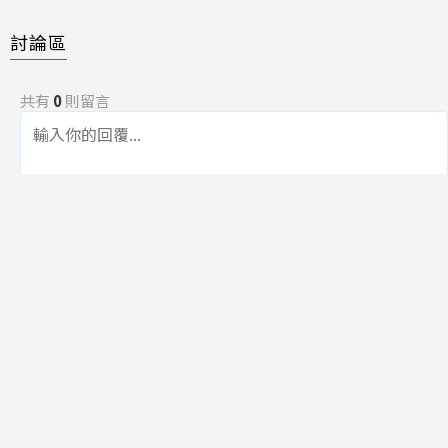
討論區
共有
0
則留言
規範
回覆
還沒有留言，成為第一個發言的人吧！