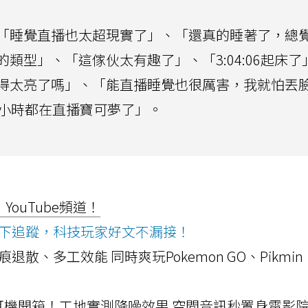
「睡覺直播也太超現實了」、「還真的睡著了，總
類型」、「這傢伙太有趣了」、「3:04:06起床了
得太亮了嗎」、「能直播睡覺也很厲害，我就怕丟
4小時都在直播寶可夢了」。
ouTube頻道！
ws按下追蹤，科技玩家好文不漏接！
a開箱！摺痕退散、多工效能 同時爽玩Pokemon GO、Pikmin
LLEXION耳機開箱！工地實測降噪效果 空間音訊秒置身電影