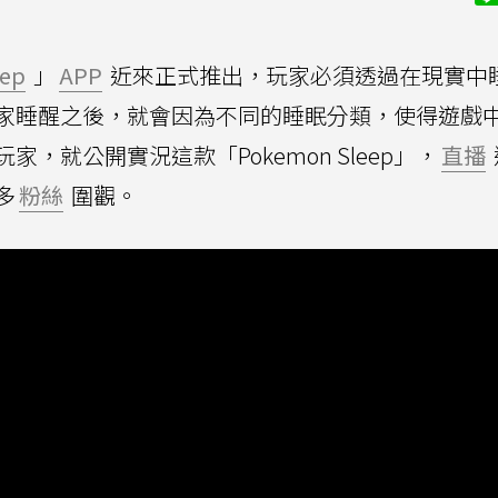
eep
」
APP
近來正式推出，玩家必須透過在現實中
家睡醒之後，就會因為不同的睡眠分類，使得遊戲
，就公開實況這款「Pokemon Sleep」，
直播
多
粉絲
圍觀。