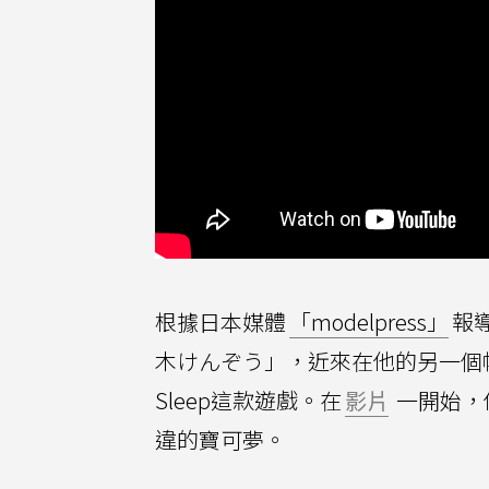
根據日本媒體
「modelpress」
報導
木けんぞう」，近來在他的另一個帳
Sleep這款遊戲。在
影片
一開始，
違的寶可夢。