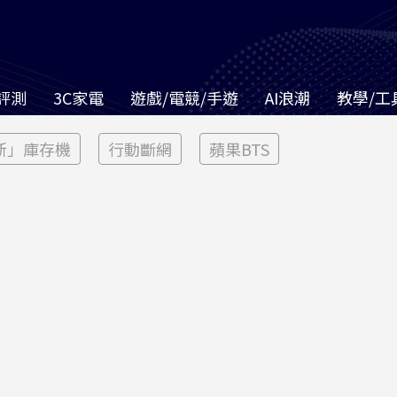
評測
3C家電
遊戲/電競/手遊
AI浪潮
教學/工
新」庫存機
行動斷網
蘋果BTS