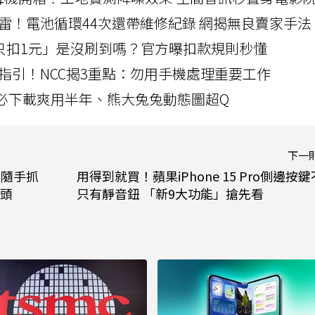
雷！電池循環44次還帶維修紀錄 網揭無良賣家手法
北捷「只扣1元」是沒刷到嗎？官方曝扣款規則秒懂
指引！NCC揭3重點：勿用手機處理重要工作
」字必下載爽用半年、熊大兔兔動態圖超Q
下一
強化隨手抓
用得到就買！蘋果iPhone 15 Pro側邊按鍵
鏡頭
只有靜音鈕 「新9大功能」搶先看