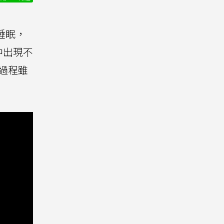
睡眠，
中出現不
過程雖