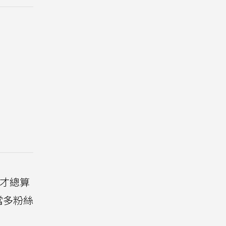
他才總算
當多粉絲