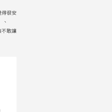
覺得很安
」、
臉不敢讓
院