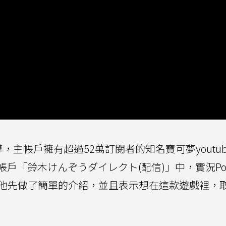
，主帳戶擁有超過52萬訂閱者的知名寶可夢youtub
戶「鈴木けんぞうダイレクト(配信)」中，實況Pok
他先做了簡單的介紹，並且表示想在這款遊戲裡，