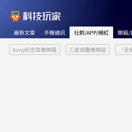
最新文章
手機通訊
社群/APP/網紅
開箱/
Sony紀念耳機開箱
三星摺疊機開箱
「全