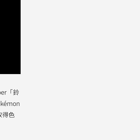
er「鈴
émon
取得色