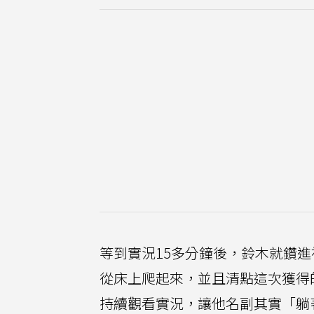
等到實況15多分鐘後，鈴木就鑽
從床上爬起來，並且清點這次獲得
持續觀看實況，讓他名副其實「躺