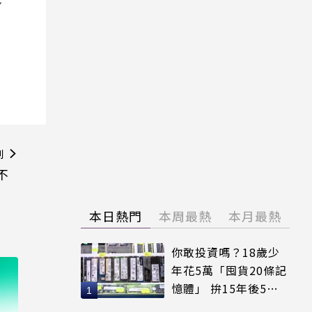
則
不
本日熱門
本周最熱
本月最熱
你敢投資嗎？18歲少
年花5萬「囤貨20條記
憶體」 拚15年後5倍
賣出