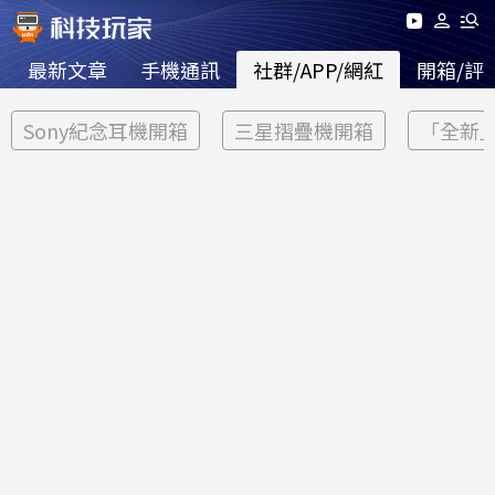
最新文章
手機通訊
社群/APP/網紅
開箱/評
Sony紀念耳機開箱
三星摺疊機開箱
「全新