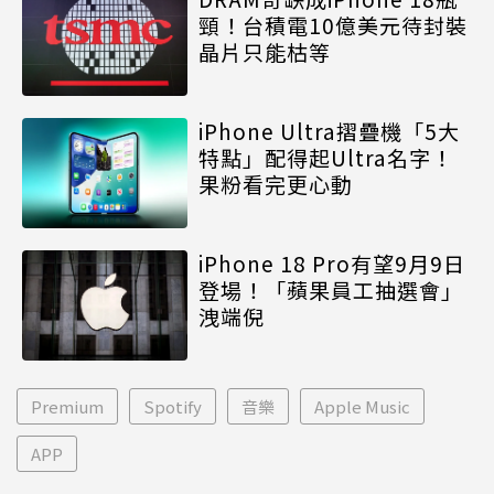
頸！台積電10億美元待封裝
晶片只能枯等
iPhone Ultra摺疊機「5大
特點」配得起Ultra名字！
果粉看完更心動
iPhone 18 Pro有望9月9日
登場！「蘋果員工抽選會」
洩端倪
Premium
Spotify
音樂
Apple Music
APP