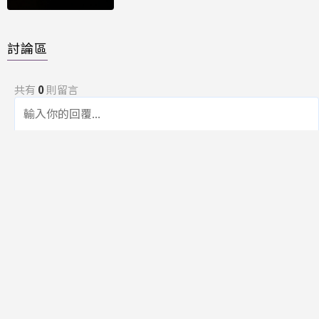
討論區
共有
0
則留言
規範
回覆
還沒有留言，成為第一個發言的人吧！