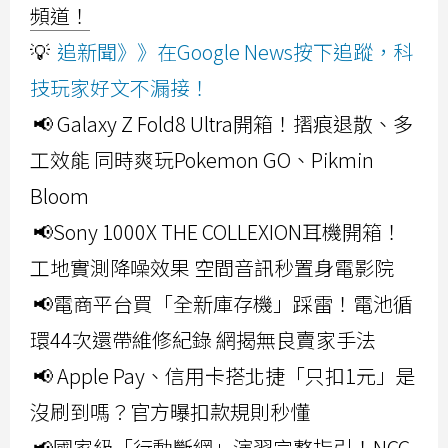
頻道！
💡
追新聞》》在Google News按下追蹤，科
技玩家好文不漏接！
📢 Galaxy Z Fold8 Ultra開箱！摺痕退散、多
工效能 同時爽玩Pokemon GO、Pikmin
Bloom
📢Sony 1000X THE COLLEXION耳機開箱！
工地實測降噪效果 空間音訊秒置身電影院
📢電商平台買「全新庫存機」踩雷！電池循
環44次還帶維修紀錄 網揭無良賣家手法
📢 Apple Pay、信用卡搭北捷「只扣1元」是
沒刷到嗎？官方曝扣款規則秒懂
📢國家級「行動斷網」演習完整指引！NCC