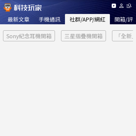
最新文章
手機通訊
社群/APP/網紅
開箱/評
Sony紀念耳機開箱
三星摺疊機開箱
「全新