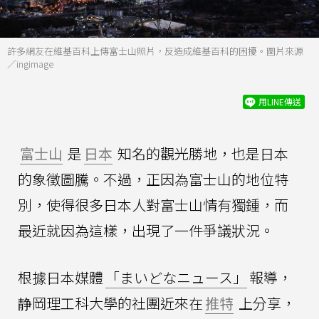
許多網友在維基百科上傳富士山照片，反造成維基百科的困擾。圖片來源
／ingimage
用LINE傳送
富士山
是
日本
知名的觀光勝地，也是日本
的象徵圖騰。不過，正因為富士山的地位特
別，使得很多日本人對富士山情有獨鍾，而
最近就因為這樣，出現了一件爭議狀況。
根據日本媒體
「まいどなニュース」
報導，
静岡理工科大學的社團近來在
推特
上分享，