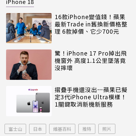
iPhone 18
16款iPhone變值錢！蘋果
最新Trade in舊換新價格整
理 6款掉價、它少700元
驚！iPhone 17 Pro掉出飛
機窗外 高度1.1公里墜落竟
沒摔壞
摺疊手機還沒出…蘋果已擬
定3代iPhone Ultra模樣！
1關鍵取消新機新服務
富士山
日本
維基百科
推特
照片