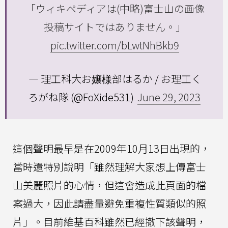
「ウィキペディアは(中略)富士山の画像
投稿サイトではありません。」
pic.twitter.com/bLwtNhBkb9
— 理工科大お嬢様部はるか / お理工く
ろがね隊 (@FoXide531)
June 29, 2023
這個聲明最早是在2009年10月13日出現的，
當時還特別說明「雖然理解大家想上傳富士
山美麗照片的心情，但這會造成此頁面的檔
案過大，因此請盡量避免重複性質類似的照
片」。目前維基百科雖然已經撤下該聲明，