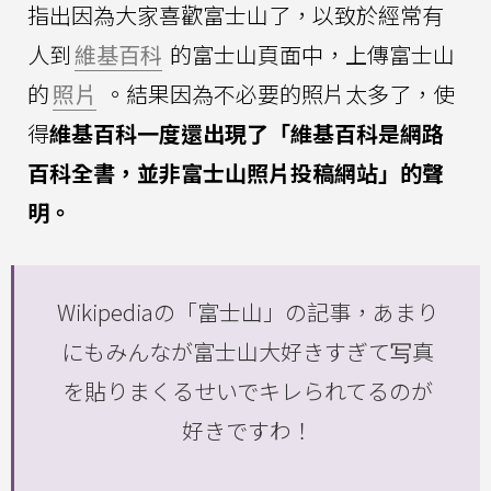
指出因為大家喜歡富士山了，以致於經常有
人到
維基百科
的富士山頁面中，上傳富士山
的
照片
。結果因為不必要的照片太多了，使
得
維基百科一度還出現了「維基百科是網路
百科全書，並非富士山照片投稿網站」的聲
明。
Wikipediaの「富士山」の記事，あまり
にもみんなが富士山大好きすぎて写真
を貼りまくるせいでキレられてるのが
好きですわ！