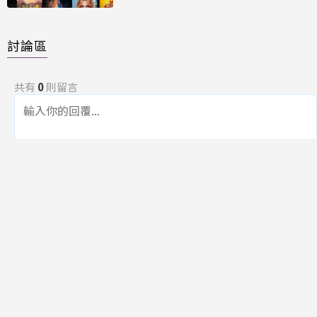
討論區
共有
0
則留言
規範
回覆
還沒有留言，成為第一個發言的人吧！