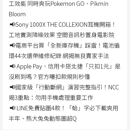
工效能 同時爽玩Pokemon GO、Pikmin
Bloom
📢Sony 1000X THE COLLEXION耳機開箱！
工地實測降噪效果 空間音訊秒置身電影院
📢電商平台買「全新庫存機」踩雷！電池循
環44次還帶維修紀錄 網揭無良賣家手法
📢 Apple Pay、信用卡搭北捷「只扣1元」是
沒刷到嗎？官方曝扣款規則秒懂
📢國家級「行動斷網」演習完整指引！NCC
揭3重點：勿用手機處理重要工作
📢 LINE免費貼圖4款！「蛤」字必下載爽用
半年、熊大兔兔動態圖超Q