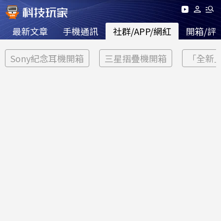
最新文章
手機通訊
社群/APP/網紅
開箱/評
Sony紀念耳機開箱
三星摺疊機開箱
「全新