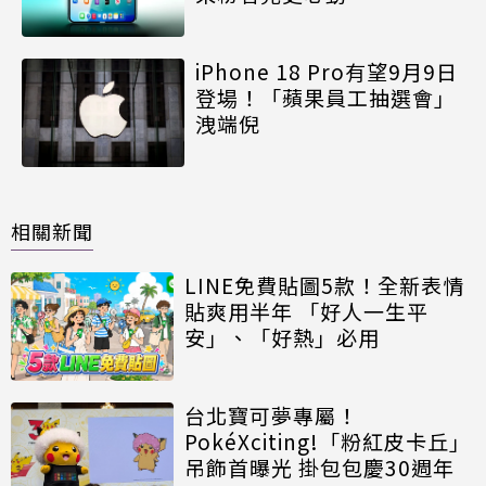
iPhone 18 Pro有望9月9日
登場！「蘋果員工抽選會」
洩端倪
相關新聞
LINE免費貼圖5款！全新表情
貼爽用半年 「好人一生平
安」、「好熱」必用
台北寶可夢專屬！
PokéXciting!「粉紅皮卡丘」
吊飾首曝光 掛包包慶30週年