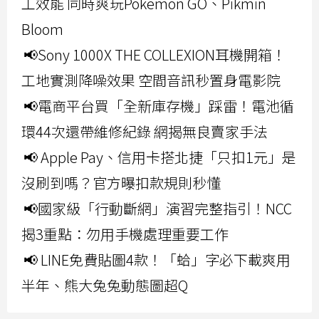
工效能 同時爽玩Pokemon GO、Pikmin
Bloom
📢Sony 1000X THE COLLEXION耳機開箱！
工地實測降噪效果 空間音訊秒置身電影院
📢電商平台買「全新庫存機」踩雷！電池循
環44次還帶維修紀錄 網揭無良賣家手法
📢 Apple Pay、信用卡搭北捷「只扣1元」是
沒刷到嗎？官方曝扣款規則秒懂
📢國家級「行動斷網」演習完整指引！NCC
揭3重點：勿用手機處理重要工作
📢 LINE免費貼圖4款！「蛤」字必下載爽用
半年、熊大兔兔動態圖超Q