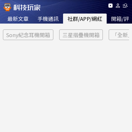
最新文章
手機通訊
社群/APP/網紅
開箱/評
Sony紀念耳機開箱
三星摺疊機開箱
「全新