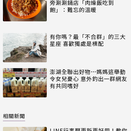
旁涮涮鍋店「肉燥飯吃到
飽」：難忘的溫暖
有你嗎？最「不合群」的三大
星座 喜歡獨處是標配
澎湖全聯出好物…媽媽這舉動
令女兒憂心 意外釣出一群網友
有共同嗜好
相關新聞
LINE行事曆更新更好用！教你