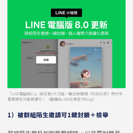
「LINE電腦版8.0」版改善3大功能，聯合新聞網《科技玩家》帶你來
看看哪些功能被優化。（翻攝自LINE台灣官方Blog）
1）被群組陌生邀請可1鍵封鎖＋檢舉