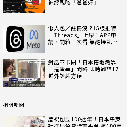
被認親喊「爸爸好」
懶人包／註冊沒？IG版推特
「Threads」上線！APP申
請、開箱一次看 無縫接軌
Instagram
對話不卡關！日本搭地鐵靠
「這螢幕」問路 即時翻譯12
種外語超方便
相關新聞
慶祝創立100週年！日本集英
社推出免費漫畫平台 釋100萬