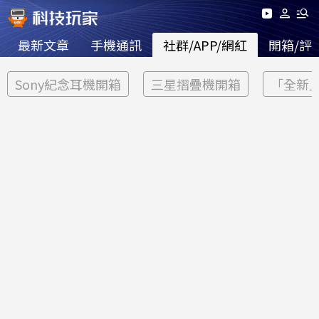
最新文章
手機通訊
社群/APP/網紅
開箱/評
Sony紀念耳機開箱
三星摺疊機開箱
「全新