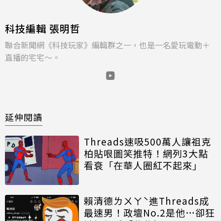
科技編輯 張明哲
聯合新聞網《科技玩家》編輯群之一，也是一名愛玩電動＋
直播的宅宅～。
延伸閱讀
Threads速吸500萬人讓祖克
柏貼哏圖笑推特！網列3大點
看衰「在華人圈紅不起來」
賴清德ㄌㄨㄚˋ進Threads成
最速男！政壇No.2是他…卻狂