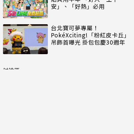
安」、「好熱」必用
台北寶可夢專屬！
PokéXciting!「粉紅皮卡丘」
吊飾首曝光 掛包包慶30週年
討論區
共有
0
則留言