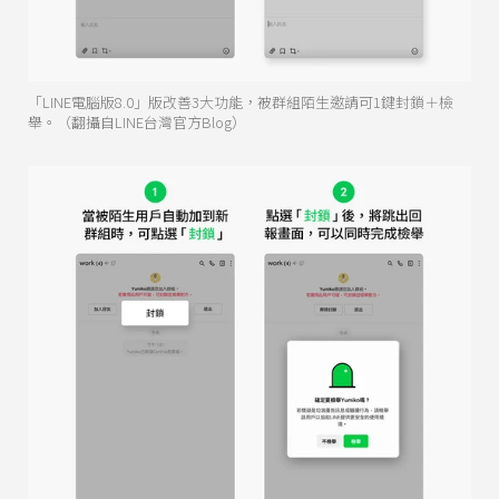
「LINE電腦版8.0」版改善3大功能，被群組陌生邀請可1鍵封鎖＋檢
舉。（翻攝自LINE台灣官方Blog）