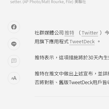
setter. (AP Photo/Matt Rourke, File) 美聯社
社群媒體公司
推特
（
Twitter
）今
用旗下應用程式
TweetDeck
。
推特表示，這項措施將於30天內生
推特在推文中做出上述宣布，並詳細
否將對新、舊版TweetDeck用