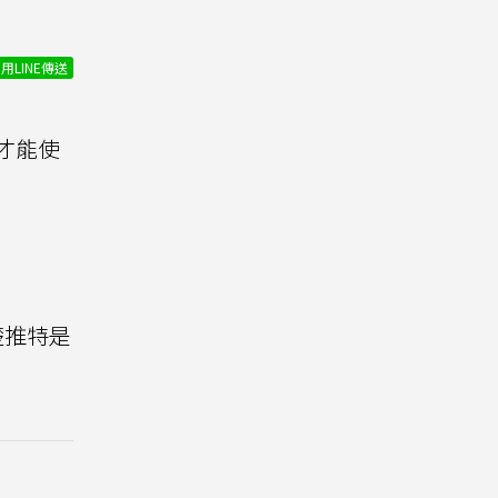
用LINE傳送
才能使
楚推特是