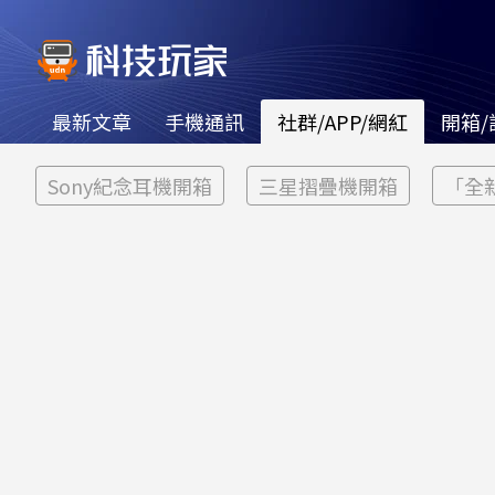
最新文章
手機通訊
社群/APP/網紅
開箱/
Sony紀念耳機開箱
三星摺疊機開箱
「全