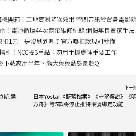
LLEXION耳機開箱！工地實測降噪效果 空間音訊秒置身電影
雷！電池循環44次還帶維修紀錄 網揭無良賣家手法
北捷「只扣1元」是沒刷到嗎？官方曝扣款規則秒懂
指引！NCC揭3重點：勿用手機處理重要工作
」字必下載爽用半年、熊大兔兔動態圖超Q
下一
拉斯.達
日本Yostar《蔚藍檔案》《守望傳說》《
方舟》等5款將停止推特帳號綁定功能