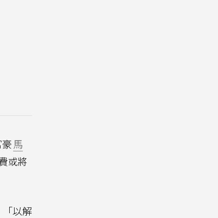
富豪
馬
收費或將
，「以解