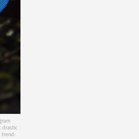
agram
 drastic
 trend-