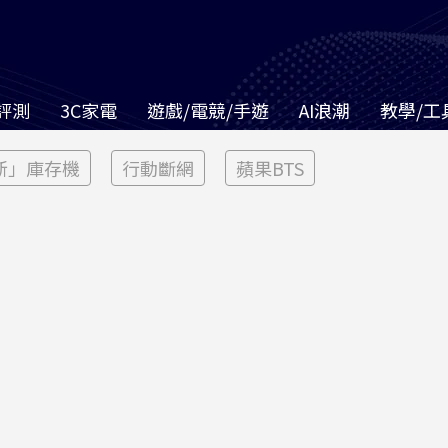
評測
3C家電
遊戲/電競/手遊
AI浪潮
教學/工
新」庫存機
行動斷網
蘋果BTS