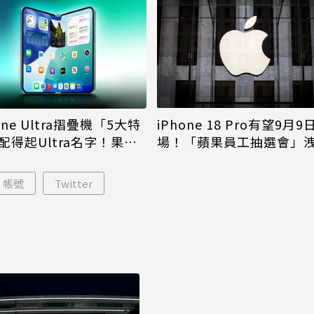
iPhone 18 Pro有望9月9
one Ultra摺疊機「5大特
場！「蘋果員工抽選會」
配得起Ultra名字！果粉
倪
更心動
帳號
Twitter