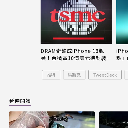
DRAM奇缺成iPhone 18瓶
iPh
頸！台積電10億美元待封裝晶
點」
片只能枯等
看完
推特
馬斯克
TweetDeck
延伸閱讀