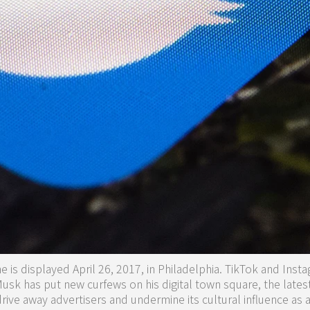
e is displayed April 26, 2017, in Philadelphia. TikTok and Inst
usk has put new curfews on his digital town square, the latest
rive away advertisers and undermine its cultural influence as a