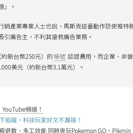
題」。
行銷產業專業人士也說，馬斯克這番動作恐使推特
o）難以吸引廣告主，不利其搶救廣告業務。
約新台幣250元）的
帳號
認證費用，而企業、非營
00美元（約新台幣3.1萬元）。
ouTube頻道！
ws按下追蹤，科技玩家好文不漏接！
a開箱！摺痕退散、多工效能 同時爽玩Pokemon GO、Pikmin