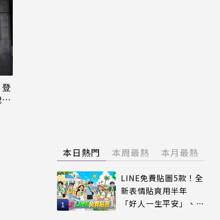
日登
洩端
本日熱門
本周最熱
本月最熱
LINE免費貼圖5款！全
新表情貼爽用半年
「好人一生平安」、
「好熱」必用